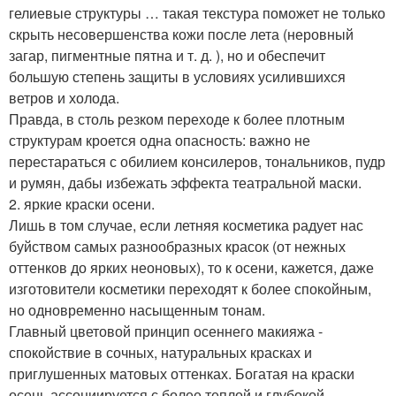
гелиевые структуры … такая текстура поможет не только
скрыть несовершенства кожи после лета (неровный
загар, пигментные пятна и т. д. ), но и обеспечит
большую степень защиты в условиях усилившихся
ветров и холода.
Правда, в столь резком переходе к более плотным
структурам кроется одна опасность: важно не
перестараться с обилием консилеров, тональников, пудр
и румян, дабы избежать эффекта театральной маски.
2. яркие краски осени.
Лишь в том случае, если летняя косметика радует нас
буйством самых разнообразных красок (от нежных
оттенков до ярких неоновых), то к осени, кажется, даже
изготовители косметики переходят к более спокойным,
но одновременно насыщенным тонам.
Главный цветовой принцип осеннего макияжа -
спокойствие в сочных, натуральных красках и
приглушенных матовых оттенках. Богатая на краски
осень ассоциируется с более теплой и глубокой