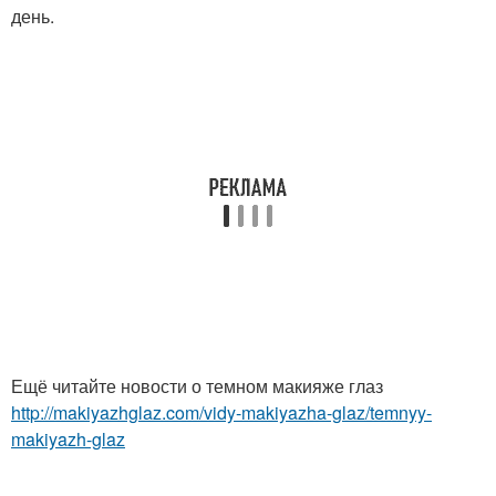
день.
Ещё читайте новости о темном макияже глаз
http://makiyazhglaz.com/vidy-makiyazha-glaz/temnyy-
makiyazh-glaz