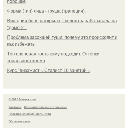
порошке
Форма (тип) лица - груша (трапеция).
Виктория боня раскрыла, сколько зарабатывала на
"доме-2".
Проблема засохшей туши: почему это происходит и
как избежать
Тон слоновая кость кому подходит. Оттенки
тонального крема
Курс "визажист -. Стилист"10 занятий -.
© 2026 Макияж глаз
Контакты
Пользовательское соглашение
Политика конфидециальности
Обратная связь