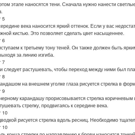
этом этапе наносятся тени. Сначала нужно нанести светлы
з.
 5
ередине века наносится яркий оттенок. Если у вас недостат
жной кистью. Это позволяет сделать цвет насыщеннее.
 6
ступаем к третьему тону теней. Он также должен быть ярки
выходя за линию изгиба.
 7
и следует растушевать, чтобы переход между ними был пл
 8
андашом на внешнем уголке глаза рисуется стрелка в форм
 9
черному карандашу прорисовывается стрелка коричневым 
тушевать стрелку, продвигаясь к середине века.
 10
водкой рисуется стрелка вдоль ресниц. Необходимо тщате
 10
ль конца стрелки по направлению к брови наносится тонкий