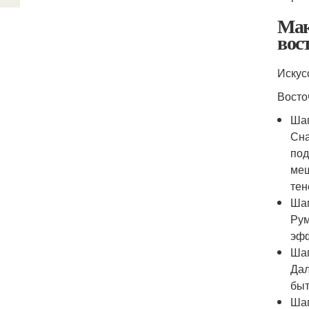
Мак
вос
Искус
Восто
Шаг
Сна
под
меш
тен
Шаг
Рум
эфф
Шаг
Дал
быт
Шаг