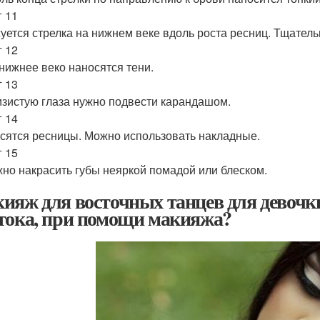
 11
уется стрелка на нижнем веке вдоль роста ресниц. Тщател
 12
нижнее веко наносятся тени.
 13
зистую глаза нужно подвести карандашом.
 14
сятся ресницы. Можно использовать накладные.
 15
но накрасить губы неяркой помадой или блеском.
ияж для восточных танцев для девочки
тока, при помощи макияжа?