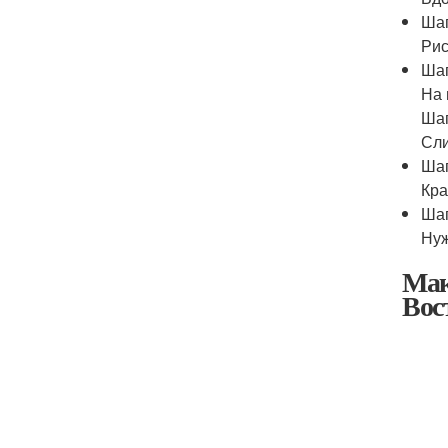
Шаг
Рис
Шаг
На 
Шаг
Сли
Шаг
Кра
Шаг
Нуж
Мак
Вос