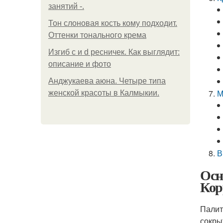
занятий -.
Тон слоновая кость кому подходит.
Оттенки тонального крема
Изгиб c и d ресничек. Как выглядит:
описание и фото
Анджукаева аюна. Четыре типа
М
женской красоты в Калмыкии.
В
Осн
Кор
Палит
сокры