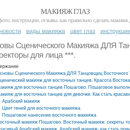
МАКИЯЖ ГЛАЗ
фото, инструкции, отзывы. как правильно сделать макияж д
новости
виды макияжа
цвет глаз
инструкци
овы Сценического Макияжа ДЛЯ Тан
ректоры для лица ***.
ержание
сновы Сценического Макияжа ДЛЯ Танцовщиц Восточного Та
ценический макияж для восточных танцев. Красота Восток
акияж для восточных танцев Пошагово. Пошаговое выполн
акияж для восточных танцев для девочки. Как стать краса
Арабский макияж
Цвет теней для восточного макияжа
Пошаговое нанесение восточного макияжа
осточный макияж Пошагово. Восточный макияж: секреты то
расивый Арабский макияж. Арабский макияж- как стать при