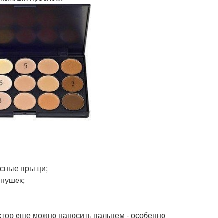
асные прыщи;
снушек;
ектор еще можно наносить пальцем - особенно