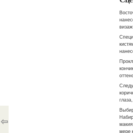
Восто
нанес
визаж
Специ
кистя
нанес
Прокл
кончи
оттен
Следу
корич
глаза
Выбир
Набир
⇦
макия
мере 