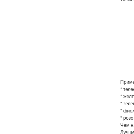
Приме
* тел
* жел
* зел
* фио
* роз
Чем н
Лучше