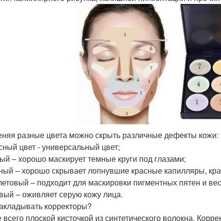
няя разные цвета можно скрыть различные дефекты кожи:
есный цвет - универсальный цвет;
тый – хорошо маскирует темные круги под глазами;
еный – хорошо скрывает лопнувшие красные капилляры, кр
летовый – подходит для маскировки пигментных пятен и ве
овый – оживляет серую кожу лица.
акладывать корректоры?
 всего плоской кисточкой из синтетического волокна. Корр