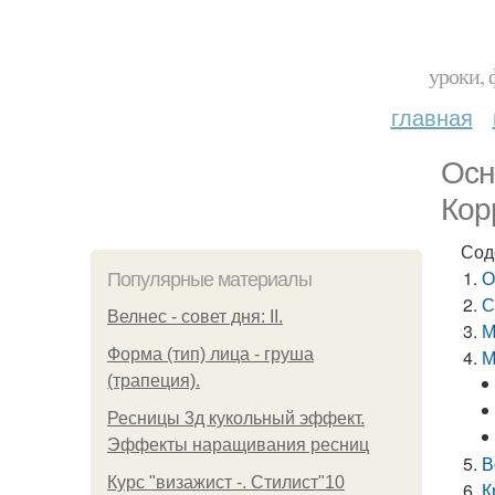
уроки, 
главная
Осн
Кор
Сод
О
Популярные материалы
С
Велнес - совет дня: II.
М
Форма (тип) лица - груша
М
(трапеция).
Ресницы 3д кукольный эффект.
Эффекты наращивания ресниц
В
Курс "визажист -. Стилист"10
К