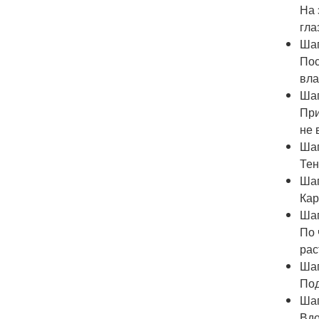
На 
гла
Шаг
Пос
вла
Шаг
При
не 
Шаг
Тен
Шаг
Кар
Шаг
По 
рас
Шаг
Под
Шаг
Вдо