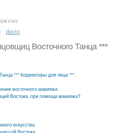
ля глаз.
и
фото
цовщиц Восточного Танца ***
нца *** Корректоры для лица ***.
а
ение восточного макияжа
вицей Востока, при помощи макияжа?
нкого искусства
нцессой Востока