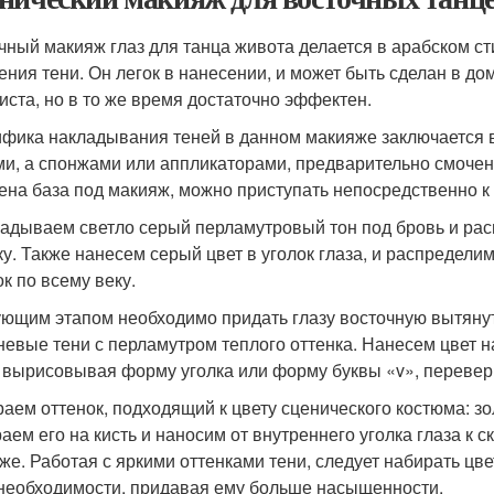
чный макияж глаз для танца живота делается в арабском ст
ения тени. Он легок в нанесении, и может быть сделан в до
иста, но в то же время достаточно эффектен.
фика накладывания теней в данном макияже заключается в 
ми, а спонжами или аппликаторами, предварительно смоченн
ена база под макияж, можно приступать непосредственно к 
адываем светло серый перламутровый тон под бровь и рас
ку. Также нанесем серый цвет в уголок глаза, и распредели
ок по всему веку.
ющим этапом необходимо придать глазу восточную вытянут
невые тени с перламутром теплого оттенка. Нанесем цвет н
, вырисовывая форму уголка или форму буквы «v», перевер
аем оттенок, подходящий к цвету сценического костюма: зо
аем его на кисть и наносим от внутреннего уголка глаза к 
же. Работая с яркими оттенками тени, следует набирать цв
необходимости, придавая ему больше насыщенности.