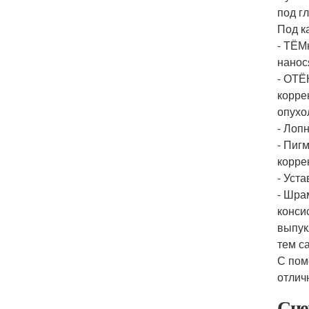
под г
Под к
- ТЁМ
нанос
- ОТЁ
корре
опухо
- Лоп
- Пиг
корре
- Уст
- Шра
конси
выпук
тем с
С пом
отлич
Сце