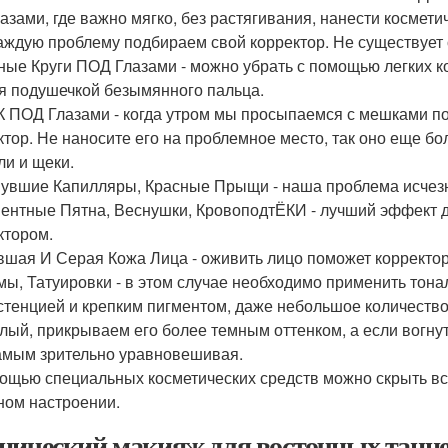
лазами, где важно мягко, без растягивания, нанести космети
аждую проблему подбираем свой корректор. Не существует о
ные Круги ПОД Глазами - можно убрать с помощью легких ко
я подушечкой безымянного пальца.
К ПОД Глазами - когда утром мы просыпаемся с мешками по
ктор. Не наносите его на проблемное место, так оно еще б
ли и щеки.
нувшие Капилляры, Красные Прыщи - наша проблема исчезне
ментные Пятна, Веснушки, КровоподтЁКИ - лучший эффект 
ктором.
авшая И Серая Кожа Лица - оживить лицо поможет корректор
мы, Татуировки - в этом случае необходимо применить тона
стенцией и крепким пигментом, даже небольшое количеств
лый, прикрываем его более темным оттенком, а если вогнут
амым зрительно уравновешивая.
ощью специальных косметических средств можно скрыть все
ном настроении.
нический макияж для восточных танце