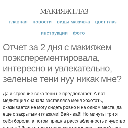
МАКИЯЖ ГЛАЗ
главная
новости
виды макияжа
цвет глаз
инструкции
фото
Отчет за 2 дня с макияжем
поэксперементировала,
интересно и увлекательно,
зеленые тени нуу никак мне?
Да и строение века тени не предполагает. А вот
медитация сначала заставляла меня хохотать,
оказывается не могу сидеть ровно и на одном месте, да
еще с закрытыми глазами! Вай - вай! Но минуты три я
себя борола, а потом пришла расслабленность и чувство
полета? Душа с телом пришли к гармонии, каждый день