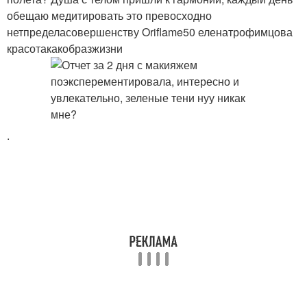
обещаю медитировать это превосходно
нетпределасовершенству Oriflame50 еленатрофимцова
красотакакобразжизни
.