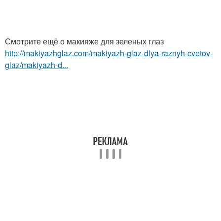
Смотрите ещё о макияже для зеленых глаз
http://makiyazhglaz.com/makiyazh-glaz-dlya-raznyh-cvetov-
glaz/makiyazh-d...