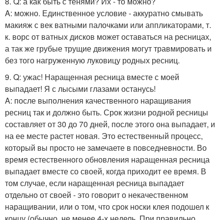
8. Q: а как быть с тенями? Их - то можно?
A: можно. Единственное условие - аккуратно смывать
макияж с век ватными палочками или аппликаторами, т.
к. ворс от ватных дисков может оставаться на ресницах,
а так же грубые трущие движения могут травмировать и
без того нагруженную луковицу родных ресниц.
9. Q: ужас! Наращенная ресница вместе с моей
выпадает! Я с лысыми глазами останусь!
A: после выполнения качественного наращивания
ресниц так и должно быть. Срок жизни родной ресницы
составляет от 30 до 70 дней, после этого она выпадает, и
на ее месте растет новая. Это естественный процесс,
который вы просто не замечаете в повседневности. Во
время естественного обновления наращенная ресница
выпадает вместе со своей, когда приходит ее время. В
том случае, если наращенная ресница выпадает
отдельно от своей - это говорит о некачественном
наращивании, или о том, что срок носки клея подошел к
концу (обычно, не менее 4-х недель. При правильно