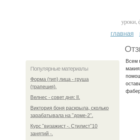
уроки, 
главная
Отз
Всем 
макия
Популярные материалы
помощ
Форма (тип) лица - груша
остав
(трапеция).
фабер
Велнес - совет дня: II.
Виктория боня раскрыла, сколько
зарабатывала на "доме-2".
Курс "визажист -. Стилист"10
занятий -.