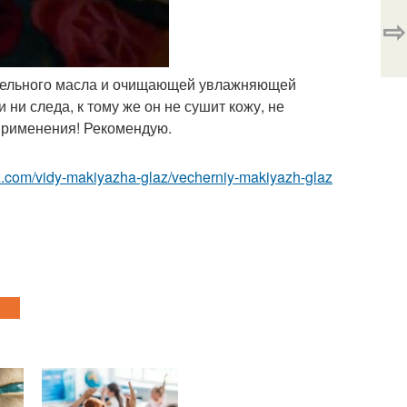
⇨
тательного масла и очищающей увлажняющей
ни следа, к тому же он не сушит кожу, не
применения! Рекомендую.
z.com/vidy-makiyazha-glaz/vecherniy-makiyazh-glaz