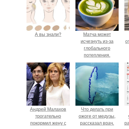
А вы знали?
Матча может
исчезнуть из-за
о
глобального
потепления.
Андрей Малахов
Что делать при
трогательно
ожоге от медузы,
покормил жену с
рассказал врач.
р