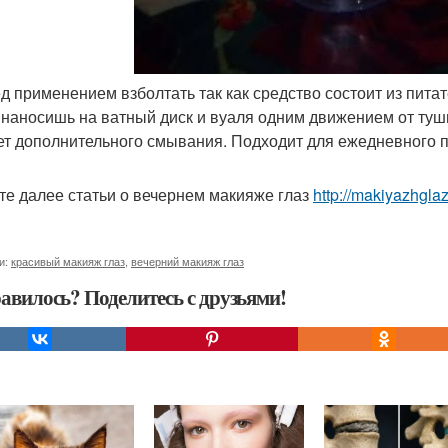
ед применением взболтать так как средство состоит из пи
 наносишь на ватный диск и вуаля одним движением от туши 
ет дополнительного смывания. Подходит для ежедневного 
те далее статьи о вечернем макияже глаз
http://makiyazhgla
и:
красивый макияж глаз
,
вечерний макияж глаз
авилось? Поделитесь с друзьями!