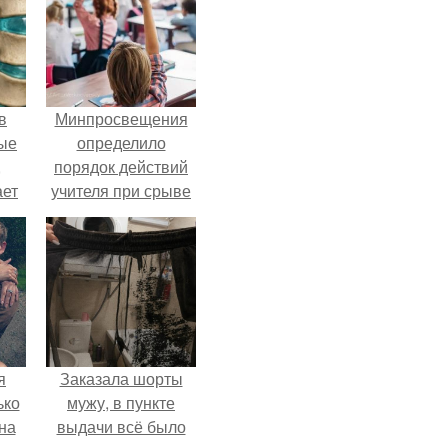
в
Минпросвещения
ые
определило
,
порядок действий
ает
учителя при срыве
ть
урока.
ые
я
Заказала шорты
ько
мужу, в пункте
на
выдачи всё было