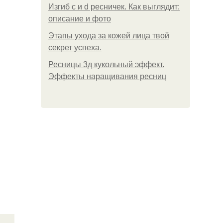
Изгиб c и d ресничек. Как выглядит:
описание и фото
Этапы ухода за кожей лица твой
секрет успеха.
Ресницы 3д кукольный эффект.
Эффекты наращивания ресниц