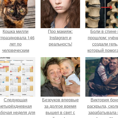
Кошка милли
Про макияж:
Боли в спине 
тпраздновала 146
Instagram и
прошлом: учён
лет по
реальность!
создали гель
человеческим
который помог
Меркам и
восстанавлива
претендует на
межпозвоночн
звание самой
диски.
старой в мире.
Следующая
Безруков впервые
Виктория бон
четырёхдневная
за долгое время
раскрыла, скол
абочая неделя для
вышел в свет с
зарабатывала 