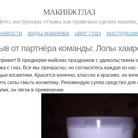
МАКИЯЖ ГЛАЗ
фото, инструкции, отзывы. как правильно сделать макияж д
новости
виды макияжа
цвет глаз
инструкци
ыв от партнёра команды: Лолы хамр
привет! В предверии майских праздников с удовольствием о
жа с глаз. Все мы прекрасны, но согласитесь каждая из на
ью косметики. Красится конечно, классно и красиво, но ве
ить силы смыть косметику. Рекомендую супер средство для
лик, он лёгок в применении