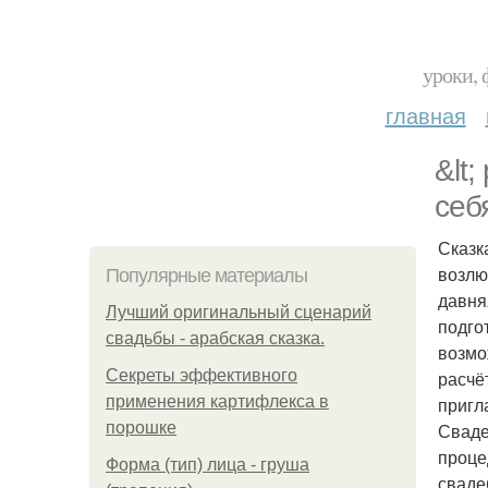
уроки, 
главная
&lt
себ
Сказк
возлю
Популярные материалы
давня
Лучший оригинальный сценарий
подго
свадьбы - арабская сказка.
возмо
Секреты эффективного
расчё
применения картифлекса в
пригл
порошке
Сваде
проце
Форма (тип) лица - груша
сваде