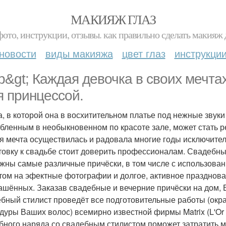
МАКИЯЖ ГЛАЗ
фото, инструкции, отзывы. как правильно сделать макияж д
новости
виды макияжа
цвет глаз
инструкци
; p&gt; Каждая девочка в своих мечт
я принцессой.
а, в которой она в восхитительном платье под нежные звуки
бленным в необыкновенном по красоте зале, может стать р
я мечта осуществилась и радовала многие годы исключите
товку к свадьбе стоит доверить профессионалам. Свадебны
жны самые различные причёски, в том числе с использова
том на эфектные фотографии и долгое, активное празднован
ашённых. Заказав свадебные и вечерние причёски на дом,
бный стилист проведёт все подготовительные работы (окр
дуры Ваших волос) всемирно известной фирмы Matrix (L'Or
бного наряда со свадебным стилистом поможет затратить м