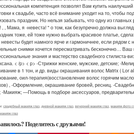
ссиональная компетенция позволят Вам купить наилучший 
товки к свадьбе, часто всё внимание уходит на то, чтобы п
изовать праздник. Но нельзя забывать, что одну из главных
! , , Мама, я -невеста! " о том, как безупречно должна выг
аздник тоже, ей тоже нужно выбрать красивое платье, сдела
 невесты будет намного ярче и гармоничнее, если рядом с н
тельные снимки хочется пересматривать бесконечно… Ваш 
ссиональные знания и мастерство свадебного стилиста-виз
Оксана. < /p> < p> -Стрижки женские, мужские, детские; -Ме
ивание в 1 тон, и др. виды окрашивания волос Matrix ( Lor 
рование, оил-терапия(восстановление волос горячим масло
ков) , -Оформление, окрашивание бровей, ресниц. -Свадеб
; -Макияж; —Помощь в подборе аксессуаров, предварительн
и:
свадебный макияж глаз
,
дневной макияж глаз
,
вечерний макияж глаз
,
макияж фото г
макияж глаз
авилось? Поделитесь с друзьями!