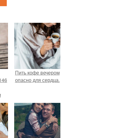
Пить кофе вечером
146
опасно для сердца.
м
а
й
.