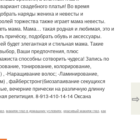
вариант свадебного платья! Во время
одобрать наряды жениха и невесты и
 ролей торжества также играет мама невесты.
лядеть мама. Мама… такая родная и любимая, это и
ть причёску, подобрать обувь и аксессуары.
ей будет элегантная и стильная мама. Такие
выбор, Ваши предпочтения, плюс
ажиста способны сотворить чудеса! Запись по
лирование, тонирование, колорирование,
al) , -Наращивание волос; -Ламинирование,
м) , файберстронг(биозапаивание секущихся
ные, вечерние прически на различную длинну
⇨
ая репитиция. 8-913-410-14-14 Оксана
лаз
,
макияж глаз в домашних условиях
,
красивый макияж глаз
,
как