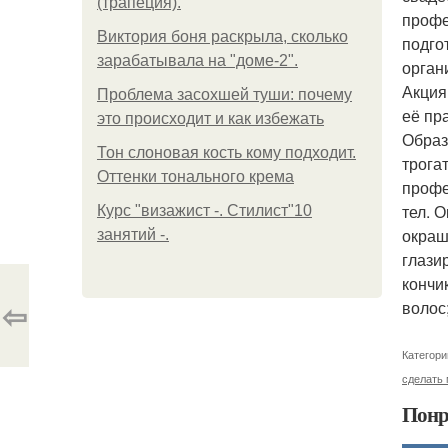
(трапеция).
профе
Виктория боня раскрыла, сколько
подго
зарабатывала на "доме-2".
орган
Акция
Проблема засохшей туши: почему
её пр
это происходит и как избежать
Образ
Тон слоновая кость кому подходит.
трога
Оттенки тонального крема
профе
тел. 
Курс "визажист -. Стилист"10
окраш
занятий -.
глази
кончи
⇦
волос
Категори
сделать 
Понр