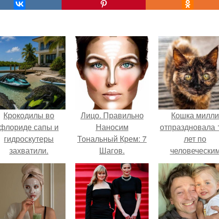
Крокодилы во
Лицо. Правильно
Кошка милли
флориде сапы и
Наносим
отпраздновала 
гидроскутеры
Тональный Крем: 7
лет по
захватили.
Шагов.
человечески
Меркам и
претендует н
звание само
старой в мире