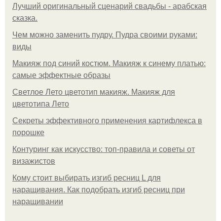
Лучший оригинальный сценарий свадьбы - арабская
сказка.
Чем можно заменить пудру. Пудра своими руками:
виды
Макияж под синий костюм. Макияж к синему платью:
самые эффектные образы
Светлое Лето цветотип макияж. Макияж для
цветотипа Лето
Секреты эффективного применения картифлекса в
порошке
Контуринг как искусство: топ-правила и советы от
визажистов
Кому стоит выбирать изгиб ресниц L для
наращивания. Как подобрать изгиб ресниц при
наращивании