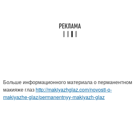
Больше информационного материала о перманентном
макияже глаз
http://makiyazhglaz.com/novosti-o-
makiyazhe-glaz/permanentnyy-makiyazh-glaz