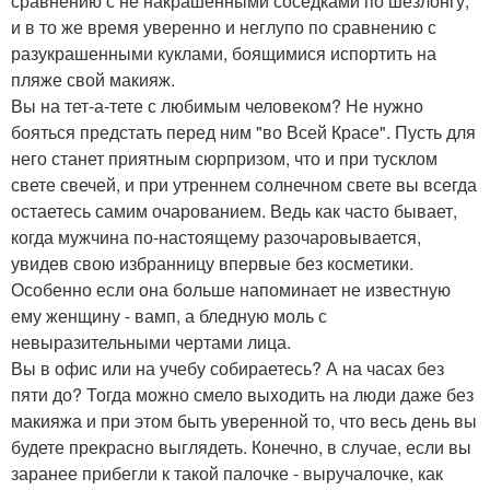
сравнению с не накрашенными соседками по шезлонгу,
и в то же время уверенно и неглупо по сравнению с
разукрашенными куклами, боящимися испортить на
пляже свой макияж.
Вы на тет-а-тете с любимым человеком? Не нужно
бояться предстать перед ним "во Всей Красе". Пусть для
него станет приятным сюрпризом, что и при тусклом
свете свечей, и при утреннем солнечном свете вы всегда
остаетесь самим очарованием. Ведь как часто бывает,
когда мужчина по-настоящему разочаровывается,
увидев свою избранницу впервые без косметики.
Особенно если она больше напоминает не известную
ему женщину - вамп, а бледную моль с
невыразительными чертами лица.
Вы в офис или на учебу собираетесь? А на часах без
пяти до? Тогда можно смело выходить на люди даже без
макияжа и при этом быть уверенной то, что весь день вы
будете прекрасно выглядеть. Конечно, в случае, если вы
заранее прибегли к такой палочке - выручалочке, как