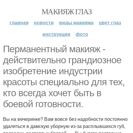
МАКИЯЖ ГЛАЗ
главная
новости
виды макияжа
цвет глаз
инструкции
фото
Перманентный макияж -
действительно грандиозное
изобретение индустрии
красоты специально для тех,
кто всегда хочет быть в
боевой готовности.
Вы на вечеринке? Вам вовсе без надобности постоянно
удаляться в дамскую уборную из-за расплывшихся губ,