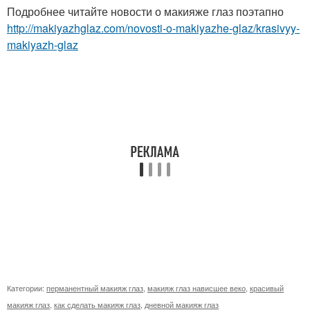
Подробнее читайте новости о макияже глаз поэтапно
http://makiyazhglaz.com/novosti-o-makiyazhe-glaz/krasivyy-
makiyazh-glaz
Категории:
перманентный макияж глаз
,
макияж глаз нависшее веко
,
красивый
макияж глаз
,
как сделать макияж глаз
,
дневной макияж глаз