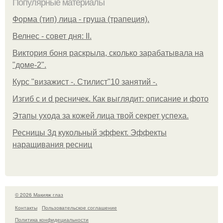
Популярные материалы
Форма (тип) лица - груша (трапеция).
Велнес - совет дня: II.
Виктория боня раскрыла, сколько зарабатывала на
"доме-2".
Курс "визажист -. Стилист"10 занятий -.
Изгиб c и d ресничек. Как выглядит: описание и фото
Этапы ухода за кожей лица твой секрет успеха.
Ресницы 3д кукольный эффект. Эффекты
наращивания ресниц
© 2026 Макияж глаз
Контакты
Пользовательское соглашение
Политика конфидециальности