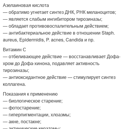
Азелаиновая кислота
— обратимо угнетает синтез ДНК, РНК меланоцитов;
— является слабым ингибитором тирозиназы;
— обладает противовоспалительным действием;
— антибактериальное действие в отношении Staph.
aureus, Epidermidis, P. acnes, Candida и пр.
Витамин С
— oтбеливающее действие — восстанавливает Дофа-
хром до Дофа-хинона, подавляет активность
тирозиназы;
— антиоксидантное действие — стимулирует синтез
коллагена.
Показания к применению
— биологическое старение;
— фотостарение;
— гиперпигментации, хлоазмы;
— акне, постакне;
— актинические кератомы;