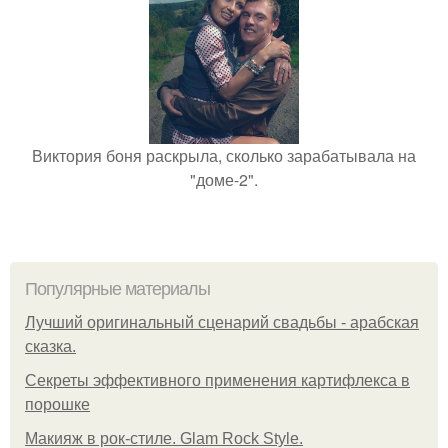
Виктория боня раскрыла, сколько зарабатывала на
"доме-2".
Популярные материалы
Лучший оригинальный сценарий свадьбы - арабская
сказка.
Секреты эффективного применения картифлекса в
порошке
Макияж в рок-стиле. Glam Rock Style.