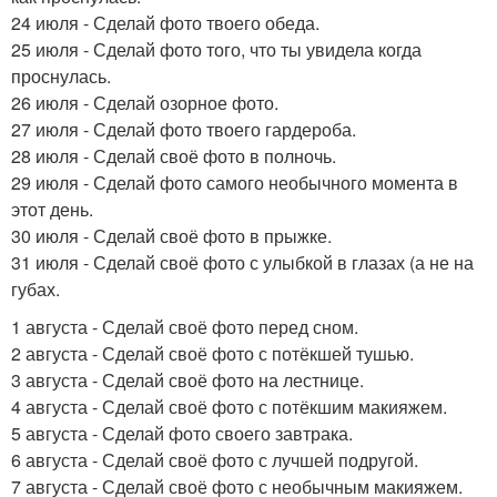
24 июля - Сделай фото твоего обеда.
25 июля - Сделай фото того, что ты увидела когда
проснулась.
26 июля - Сделай озорное фото.
27 июля - Сделай фото твоего гардероба.
28 июля - Сделай своё фото в полночь.
29 июля - Сделай фото самого необычного момента в
этот день.
30 июля - Сделай своё фото в прыжке.
31 июля - Сделай своё фото с улыбкой в глазах (а не на
губах.
1 августа - Сделай своё фото перед сном.
2 августа - Сделай своё фото с потёкшей тушью.
3 августа - Сделай своё фото на лестнице.
4 августа - Сделай своё фото с потёкшим макияжем.
5 августа - Сделай фото своего завтрака.
6 августа - Сделай своё фото с лучшей подругой.
7 августа - Сделай своё фото с необычным макияжем.