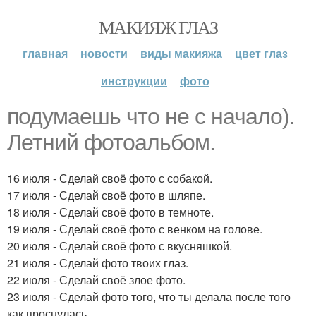
МАКИЯЖ ГЛАЗ
главная
новости
виды макияжа
цвет глаз
инструкции
фото
подумаешь что не с начало).
Летний фотоальбом.
16 июля - Сделай своё фото с собакой.
17 июля - Сделай своё фото в шляпе.
18 июля - Сделай своё фото в темноте.
19 июля - Сделай своё фото с венком на голове.
20 июля - Сделай своё фото с вкусняшкой.
21 июля - Сделай фото твоих глаз.
22 июля - Сделай своё злое фото.
23 июля - Сделай фото того, что ты делала после того
как проснулась.