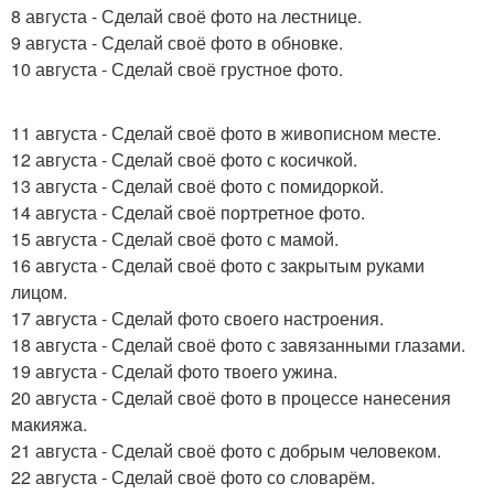
8 августа - Сделай своё фото на лестнице.
9 августа - Сделай своё фото в обновке.
10 августа - Сделай своё грустное фото.
11 августа - Сделай своё фото в живописном месте.
12 августа - Сделай своё фото с косичкой.
13 августа - Сделай своё фото с помидоркой.
14 августа - Сделай своё портретное фото.
15 августа - Сделай своё фото с мамой.
16 августа - Сделай своё фото с закрытым руками
лицом.
17 августа - Сделай фото своего настроения.
18 августа - Сделай своё фото с завязанными глазами.
19 августа - Сделай фото твоего ужина.
20 августа - Сделай своё фото в процессе нанесения
макияжа.
21 августа - Сделай своё фото с добрым человеком.
22 августа - Сделай своё фото со словарём.