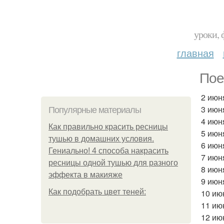
уроки, 
главная
Пое
2 июн
3 июн
Популярные материалы
4 июн
Как правильно красить ресницы
5 июн
тушью в домашних условия.
6 июн
Гениально! 4 способа накрасить
7 июн
ресницы одной тушью для разного
8 июн
эффекта в макияже
9 июн
Как подобрать цвет теней:
10 ию
11 ию
12 ию