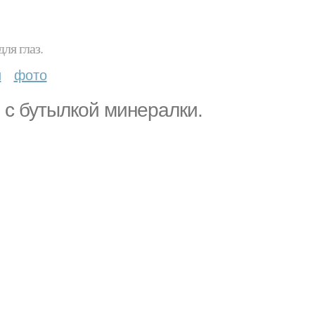
ля глаз.
и
фото
о с бутылкой минералки.