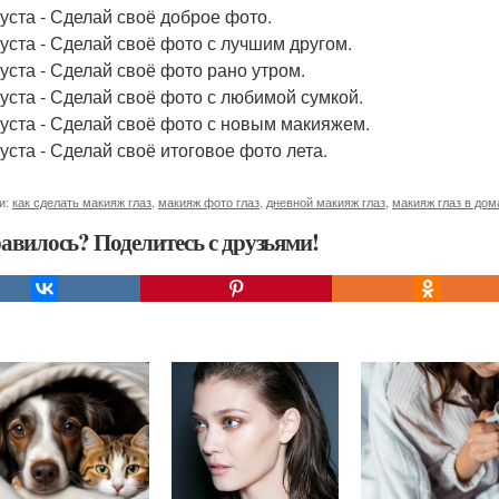
густа - Сделай своё доброе фото.
густа - Сделай своё фото с лучшим другом.
густа - Сделай своё фото рано утром.
густа - Сделай своё фото с любимой сумкой.
густа - Сделай своё фото с новым макияжем.
густа - Сделай своё итоговое фото лета.
и:
как сделать макияж глаз
,
макияж фото глаз
,
дневной макияж глаз
,
макияж глаз в до
авилось? Поделитесь с друзьями!