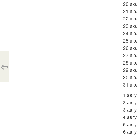
20 ию
21 ию
22 ию
23 ию
24 ию
25 ию
26 ию
27 ию
28 ию
⇦
29 ию
30 ию
31 июл
1 авг
2 авг
3 авг
4 авг
5 авг
6 авг