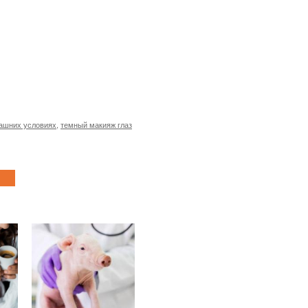
машних условиях
,
темный макияж глаз