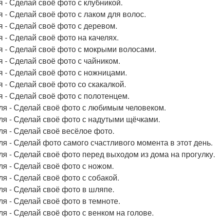
я - Сделай своё фото с клубникой.
я - Сделай своё фото с лаком для волос.
я - Сделай своё фото с деревом.
я - Сделай своё фото на качелях.
я - Сделай своё фото с мокрыми волосами.
я - Сделай своё фото с чайником.
я - Сделай своё фото с ножницами.
я - Сделай своё фото со скакалкой.
я - Сделай своё фото с полотенцем.
ля - Сделай своё фото с любимым человеком.
ля - Сделай своё фото с надутыми щёчками.
ля - Сделай своё весёлое фото.
ля - Сделай фото самого счастливого момента в этот день.
ля - Сделай своё фото перед выходом из дома на прогулку.
ля - Сделай своё фото с ножом.
ля - Сделай своё фото с собакой.
ля - Сделай своё фото в шляпе.
ля - Сделай своё фото в темноте.
ля - Сделай своё фото с венком на голове.