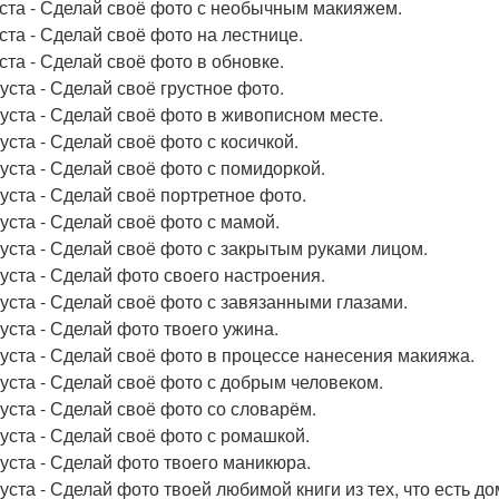
уста - Сделай своё фото с необычным макияжем.
уста - Сделай своё фото на лестнице.
уста - Сделай своё фото в обновке.
густа - Сделай своё грустное фото.
густа - Сделай своё фото в живописном месте.
уста - Сделай своё фото с косичкой.
густа - Сделай своё фото с помидоркой.
густа - Сделай своё портретное фото.
густа - Сделай своё фото с мамой.
густа - Сделай своё фото с закрытым руками лицом.
густа - Сделай фото своего настроения.
густа - Сделай своё фото с завязанными глазами.
густа - Сделай фото твоего ужина.
густа - Сделай своё фото в процессе нанесения макияжа.
густа - Сделай своё фото с добрым человеком.
густа - Сделай своё фото со словарём.
густа - Сделай своё фото с ромашкой.
густа - Сделай фото твоего маникюра.
густа - Сделай фото твоей любимой книги из тех, что есть до