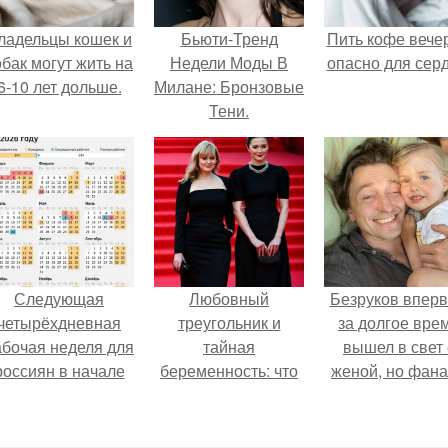
ладельцы кошек и
Бьюти-Тренд
Пить кофе вече
обак могут жить на
Недели Моды В
опасно для серд
6-10 лет дольше.
Милане: Бронзовые
Тени.
Следующая
Любовный
Безруков впер
четырёхдневная
треугольник и
за долгое вре
абочая неделя для
тайная
вышел в свет 
россиян в начале
беременность: что
женой, но фан
ноября наступит.
скрывает
не оценили
наследница Никиты
скромную крас
Михалкова?
Анны: "какая о