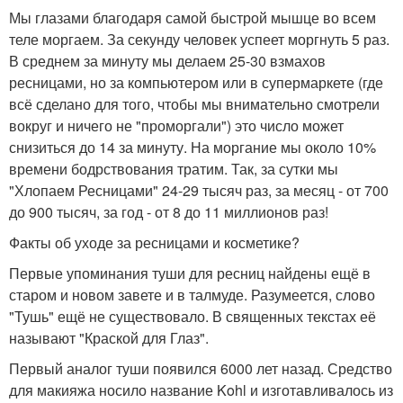
Мы глазами благодаря самой быстрой мышце во всем
теле моргаем. За секунду человек успеет моргнуть 5 раз.
В среднем за минуту мы делаем 25-30 взмахов
ресницами, но за компьютером или в супермаркете (где
всё сделано для того, чтобы мы внимательно смотрели
вокруг и ничего не "проморгали") это число может
снизиться до 14 за минуту. На моргание мы около 10%
времени бодрствования тратим. Так, за сутки мы
"Хлопаем Ресницами" 24-29 тысяч раз, за месяц - от 700
до 900 тысяч, за год - от 8 до 11 миллионов раз!
Факты об уходе за ресницами и косметике?
Первые упоминания туши для ресниц найдены ещё в
старом и новом завете и в талмуде. Разумеется, слово
"Тушь" ещё не существовало. В священных текстах её
называют "Краской для Глаз".
Первый аналог туши появился 6000 лет назад. Средство
для макияжа носило название Kohl и изготавливалось из