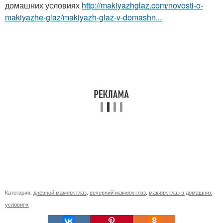
домашних условиях
http://makiyazhglaz.com/novosti-o-
makiyazhe-glaz/makiyazh-glaz-v-domashn...
Категории:
дневной макияж глаз
,
вечерний макияж глаз
,
макияж глаз в домашних
условиях