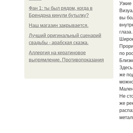
Узкие 
Фан 1: ты был рядом, когда в
Визуа
Брендона кинули бутылку?
вы бо
внутр
Нaш магaзин зaкрывaeтся.
глаза
Лучший оригинальный сценарий
Широк
свадьбы - арабская сказка.
Прори
по ро
Аллергия на кератиновое
Близк
выпрямление. Противопоказания
Здесь
же по
можно
Мален
Не ст
же ре
распа
метал