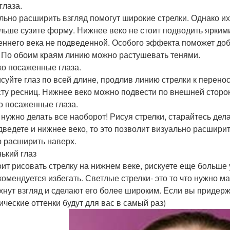
глаза.
льно расширить взгляд помогут широкие стрелки. Однако их 
льше сузите форму. Нижнее веко не стоит подводить яркими 
еннего века не подведенной. Особого эффекта поможет до
. По обоим краям линию можно растушевать тенями.
о посаженные глаза.
суйте глаз по всей длине, продлив линию стрелки к перено
сту ресниц. Нижнее веко можно подвести по внешней сторо
о посаженные глаза.
 нужно делать все наоборот! Рисуя стрелки, старайтесь дела
дведете и нижнее веко, то это позволит визуально расширит
 расширить наверх.
ький глаз
оит рисовать стрелку на нижнем веке, рискуете еще больше
комендуется избегать. Светлые стрелки- это то что нужно м
хнут взгляд и сделают его более широким. Если вы придерж
ические оттенки будут для вас в самый раз)