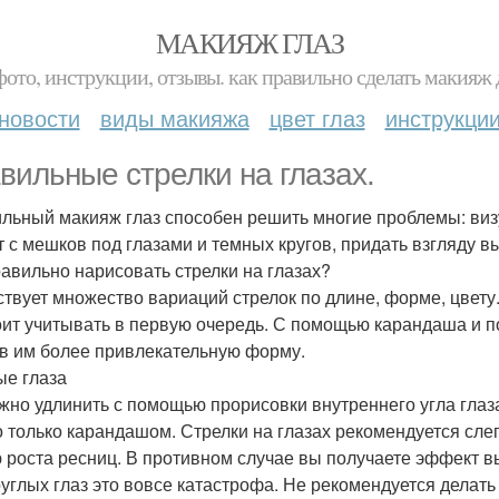
МАКИЯЖ ГЛАЗ
фото, инструкции, отзывы. как правильно сделать макияж д
новости
виды макияжа
цвет глаз
инструкци
вильные стрелки на глазах.
льный макияж глаз способен решить многие проблемы: визу
т с мешков под глазами и темных кругов, придать взгляду в
равильно нарисовать стрелки на глазах?
твует множество вариаций стрелок по длине, форме, цвету. 
оит учитывать в первую очередь. С помощью карандаша и п
в им более привлекательную форму.
ые глаза
жно удлинить с помощью прорисовки внутреннего угла глаза
 только карандашом. Стрелки на глазах рекомендуется сле
 роста ресниц. В противном случае вы получаете эффект вы
руглых глаз это вовсе катастрофа. Не рекомендуется делать