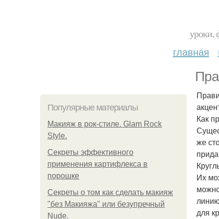
уроки, 
главная
Пра
Прави
акцен
Популярные материалы
Как п
Макияж в рок-стиле. Glam Rock
Сущес
Style.
же ст
Секреты эффективного
прида
применения картифлекса в
Кругл
порошке
Их мо
можно
Секреты о том как сделать макияж
линию
"без Макияжа" или безупречный
для к
Nude.