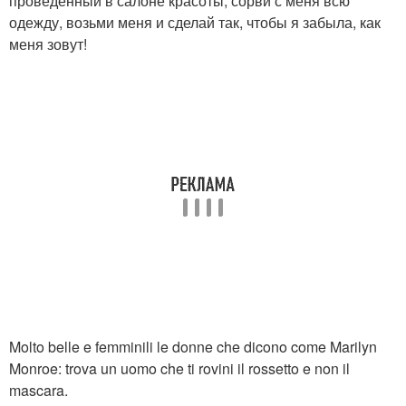
проведенный в салоне красоты, сорви с меня всю
одежду, возьми меня и сделай так, чтобы я забыла, как
меня зовут!
Molto belle e femminili le donne che dicono come Marilyn
Monroe: trova un uomo che ti rovini il rossetto e non il
mascara.