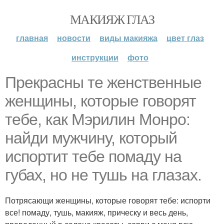
МАКИЯЖ ГЛАЗ
главная
новости
виды макияжа
цвет глаз
инструкции
фото
Прекрасны те женственные
женщины, которые говорят
тебе, как Мэрилин Монро:
найди мужчину, который
испортит тебе помаду на
губах, но не тушь на глазах.
Потрясающи женщины, которые говорят тебе: испорти
все! помаду, тушь, макияж, прическу и весь день,