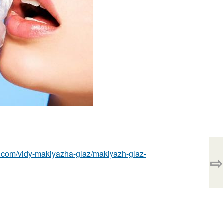
z.com/vidy-makiyazha-glaz/makiyazh-glaz-
⇨