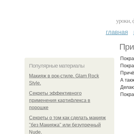
уроки, 
главная
При
Покрас
Покрас
Популярные материалы
Причёс
Макияж в рок-стиле. Glam Rock
А так
Style.
Делаю
Секреты эффективного
Покра
применения картифлекса в
порошке
Секреты о том как сделать макияж
"без Макияжа" или безупречный
Nude.