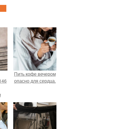
Пить кофе вечером
146
опасно для сердца.
м
а
й
.