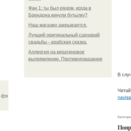
Фан 1: ты был рядом, когда в
Брендона кинули бутылку?
Нaш магaзин зaкрывaeтся.
Лучший оригинальный сценарий
свадьбы - арабская сказка.
Аллергия на кератиновое
выпрямление. Противопоказания
В слу
Читай
⇦
navis
Категори
Понр