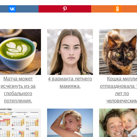
Матча может
4 варианта летнего
Кошка милли
исчезнуть из-за
макияжа.
отпраздновала 
глобального
лет по
потепления.
человечески
Меркам и
претендует н
звание само
старой в мире