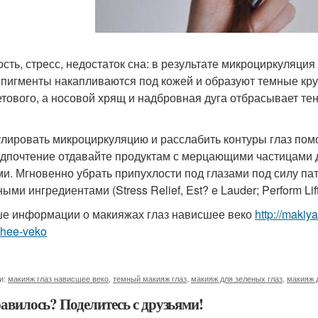
ость, стресс, недостаток сна: в результате микроциркуляци
 пигменты накапливаются под кожей и образуют темные круг
тового, а носовой хрящ и надбровная дуга отбрасывает тен
лировать микроциркуляцию и расслабить контуры глаз помо
едпочтение отдавайте продуктам с мерцающими частицами 
ми. Мгновенно убрать припухлости под глазами под силу па
ыми ингредиентами (Stress Relief, Est? e Lauder; Perform Lift
е информации о макияжах глаз нависшее веко
http://maki
shee-veko
и:
макияж глаз нависшее веко
,
темный макияж глаз
,
макияж для зеленых глаз
,
макияж 
авилось? Поделитесь с друзьями!