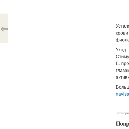
⇦
Устал
крови
фиоле
Уход.
Стиму
Е. пр
глаза
активн
Больш
navis
Категори
Понр