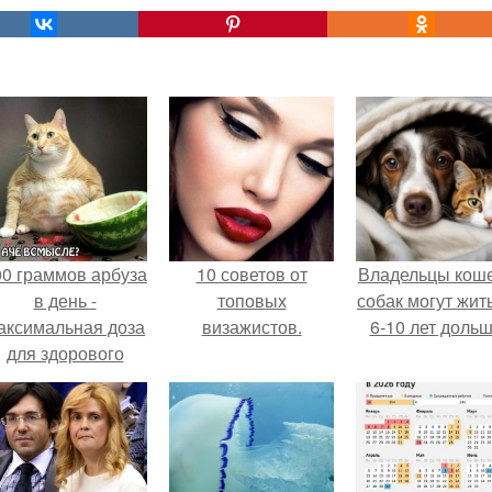
00 граммов арбуза
10 советов от
Владельцы коше
в день -
топовых
собак могут жит
аксимальная доза
визажистов.
6-10 лет дольш
для здорового
взрослого,
предупредили
врачи.