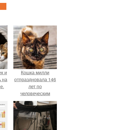
к и
Кошка милли
ь на
отпраздновала 146
е.
лет по
человеческим
Меркам и
претендует на
звание самой
старой в мире.