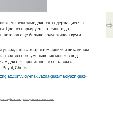
⇨
я нижнего века замедляется, содержащиеся в
и. Цвет их варьируется от синего до
ь, которая еще больше подчеркивает круги.
гут средства с экстрактом арники и витамином
для зрительного уменьшения мешков под
тчам для век, пропитанным составом с
, Payot; Cheek.
yazhglaz.com/vidy-makiyazha-glaz/makiyazh-glaz-
для голубых глаз
,
как сделать макияж глаз