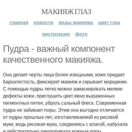
МАКИЯЖ ГЛАЗ
главная
новости
виды макияжа
цвет глаз
инструкции
фото
Пудра - важный компонент
качественного макияжа.
Она делает черты лица более изящными, коже придает
бархатистость, фиксирует макияж и скрывает морщинки.
С помощью пудры легко можно замаскировать мелкие
дефекты кожи, приглушить цвет явно выраженных
пигментных пятен, убрать сальный блеск. Современная
пудра не забивает поры. Этим она выгодно отличается
от пудры прошлых лет, изготавливаемой из рисовой
муки, ведь рисовая мука, соединяясь с влагой, набухала
и действительно закупоривала кожные поры