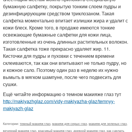
бумажную салфетку, покрытую тонким слоем пудры и
дезинфицирующим средством триклозаном. Такая
салфетка моментально впитает излишки жира и удалит с
кожи блеск. Кроме того, в продаже имеются тонкие
освежающие бумажные салфетки для кожи лица,
изготовленные из очень длинных растительных волокон.
Такая салфетка тоже прекрасно удаляет жир. 11.
Кисточки для пудры и пуховки с течением времени
склеиваются, так как они впитывают не только пудру, но
и кожное сало. Поэтому один раз в неделю их нужно
вымыть в мягком шампуне, после чего подвесить для
сушки.
Ещё читайте информацию о темном макияже глаз тут
http://makiyazhglaz.com/vidy-makiyazha-glaz/temnyy-
makiyazh-glaz
Категории:
темный макияж глаз
,
макияж для серых глаз
,
макияж для зеленых глаз
,
вечерний макияж глаз
,
красивый макияж глаз
,
дневной макияж глаз
,
как сделать