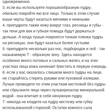
одновременно.
3. если вы используете порошкообразную пудру,
обильно покройте ею все лицо. Только в этом случае
ваши черты будут казаться мягкими и нежными.
4. припудрите также кожу вокруг глаз, ресницы и губы -
так тени для век и губная помада будут держаться
дольше. А когда тушью покроется тонкая пленка пудры
на ресницах, они будут казаться более густыми.
5. припудрите несколько раз нос, подбородок и лоб - так
называемую Т - образную зону. Здесь находится
особенно много потовых и сальных желез, и на этих
участках лица кожа начинает блестеть в первую очередь.
6. если у вас оказалось слишком много пудры на лице,
не старайтесь стереть руками или пуховкой излишки.
Лучше проведите по этим участкам кисточкой без пудры
или сбрызните лицо через пульверизатор минеральной
водой - она впитает в себя ненужную пудру.
7. никогда не кладите на пудру кисточку или губку
использованной стороной. Остатки кожного сала