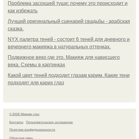
Проблема засохшей туши: почему это происходит и
как избежать
Лучший оригинальный сценарий свадьбы - арабская
сказка.
NYX палитра теней - состоит 6 теней для дневного и
вечернего макияжа в натуральных оттенках.
Подвижное веко где это. Макияж для нависшего
века. Схемы в картинках
Какой цвет теней подходит глазам карим. Какие тени
подходят для карих глаз
© 2026 Макияж глаз
Контакты
Пользовательское соглашение
Политика конфидециальности
Обратная связь