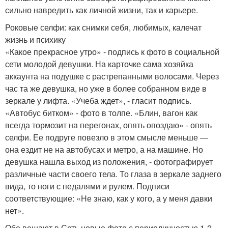
сильно навредить как личной жизни, так и карьере.
Роковые селфи: как снимки себя, любимых, калечат
жизнь и психику
«Какое прекрасное утро» - подпись к фото в социальной
сети молодой девушки. На карточке сама хозяйка
аккаунта на подушке с растрепанными волосами. Через
час та же девушка, но уже в более собранном виде в
зеркале у лифта. «Учеба ждет», - гласит подпись.
«Автобус битком» - фото в толпе. «Блин, вагон как
всегда тормозит на перегонах, опять опоздаю» - опять
селфи. Ее подруге повезло в этом смысле меньше —
она ездит не на автобусах и метро, а на машине. Но
девушка нашла выход из положения, - фотографирует
различные части своего тела. То глаза в зеркале заднего
вида, то ноги с педалями и рулем. Подписи
соответствующие: «Не знаю, как у кого, а у меня давки
нет».
Обе вешают в Сеть новые фото с периодичностью 1-2