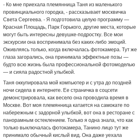
- Ко мне приехала племянница Таня из маленького
провинциального городка, - рассказывает москвичка
Света Сергеева. - Я подготовила целую программу —
Красная Площадь, Парк Горького, другие места, которые
могут быть интересны девушке-подростку. Все мои
экскурсии она воспринимала без каких-либо эмоций.
Оживляясь только, когда включалась фотокамера. Тут же
глаза загорались, она принимала эффектные позы —
будто всю жизнь была профессиональной фотомоделью
— и сияла радостной улыбкой.
Таня оккупировала мой компьютер и с утра до поздней
ночи сидела в интернете. Ее страничка в соцсети
демонстрировала, как весело она проводила время в
Москве. Вот моя племянница катается на самокате по
набережным с задорной улыбкой, вот она в ресторане с
панорамным остеклением. Только я одна знала, что как
только выключалась фотокамера, Танино лицо тут же
принимало обычный кислый вид. Она даже уехала