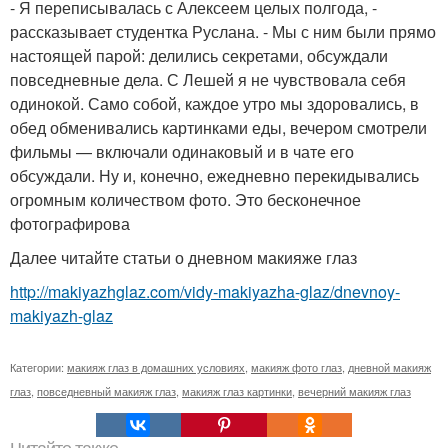
- Я переписывалась с Алексеем целых полгода, -
рассказывает студентка Руслана. - Мы с ним были прямо
настоящей парой: делились секретами, обсуждали
повседневные дела. С Лешей я не чувствовала себя
одинокой. Само собой, каждое утро мы здоровались, в
обед обменивались картинками еды, вечером смотрели
фильмы — включали одинаковый и в чате его
обсуждали. Ну и, конечно, ежедневно перекидывались
огромным количеством фото. Это бесконечное
фотографирова
Далее читайте статьи о дневном макияже глаз
http://makiyazhglaz.com/vidy-makiyazha-glaz/dnevnoy-
makiyazh-glaz
Категории:
макияж глаз в домашних условиях
,
макияж фото глаз
,
дневной макияж
глаз
,
повседневный макияж глаз
,
макияж глаз картинки
,
вечерний макияж глаз