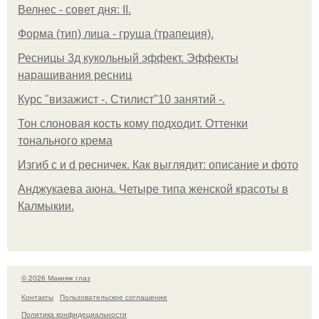
Велнес - совет дня: II.
Форма (тип) лица - груша (трапеция).
Ресницы 3д кукольный эффект. Эффекты
наращивания ресниц
Курс "визажист -. Стилист"10 занятий -.
Тон слоновая кость кому подходит. Оттенки
тонального крема
Изгиб c и d ресничек. Как выглядит: описание и фото
Анджукаева аюна. Четыре типа женской красоты в
Калмыкии.
© 2026 Макияж глаз
Контакты
Пользовательское соглашение
Политика конфидециальности