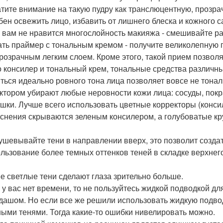
атите внимание на такую пудру как транслюцентную, прозра
бен освежить лицо, избавить от лишнего блеска и кожного с
и вам не нравится многослойность макияжа - смешивайте р
ть праймер с тональным кремом - получите великолепную гр
розрачным легким слоем. Кроме этого, такой прием позвол
 консилер и тональный крем, тональные средства различны
иться идеально ровного тона лица позволяет вовсе не тона
ктором убирают любые неровности кожи лица: сосуды, покр
шки. Лучше всего использовать цветные корректоры (конси
снения скрываются зеленым консилером, а голубоватые кру
тушевывайте тени в направлении вверх, это позволит созда
ользование более темных оттенков теней в складке верхнег
ее светлые тени сделают глаза зрительно больше.
и у вас нет времени, то не пользуйтесь жидкой подводкой д
дашом. Но если все же решили использовать жидкую подвод
ными тенями. Тогда какие-то ошибки нивелировать можно.