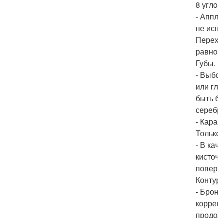
8 угл
- Апп
не ис
Перех
равно
Губы.
- Выб
или г
быть 
сереб
- Кар
Тольк
- В к
кисто
повер
Конту
- Бро
корре
продо