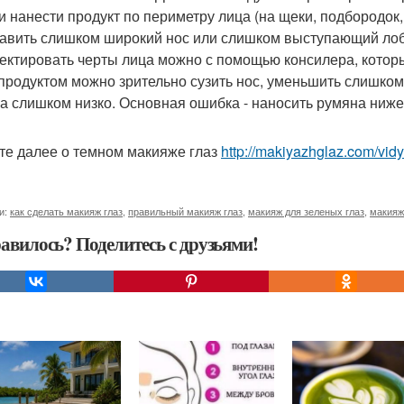
 и нанести продукт по периметру лица (на щеки, подбородо
авить слишком широкий нос или слишком выступающий лоб
ректировать черты лица можно с помощью консилера, которы
продуктом можно зрительно сузить нос, уменьшить слишком
а слишком низко. Основная ошибка - наносить румяна ниже
те далее о темном макияже глаз
http://makiyazhglaz.com/vi
и:
как сделать макияж глаз
,
правильный макияж глаз
,
макияж для зеленых глаз
,
макияж
авилось? Поделитесь с друзьями!