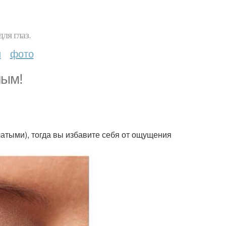
ля глаз.
и
фото
ным!
атыми), тогда вы избавите себя от ощущения