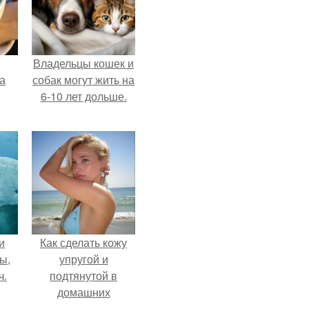
Владельцы кошек и
за
собак могут жить на
6-10 лет дольше.
и
Как сделать кожу
ы,
упругой и
ч.
подтянутой в
домашних
условиях?