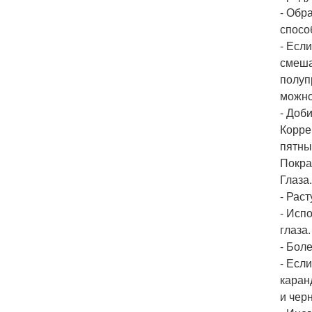
- Обр
спосо
- Есл
смеша
полуп
можно
- Доб
Корре
пятны
Покра
Глаза.
- Рас
- Исп
глаза.
- Бол
- Есл
каран
и чер