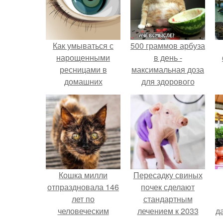
Как умываться с
500 граммов арбуза
нарощенными
в день -
ресницами в
максимальная доза
домашних
для здорового
условиях. Как
взрослого,
правильно смыть
предупредили
макияж с
врачи.
нарощенными
ресницами?
Кошка милли
Пересадку свиных
отпраздновала 146
почек сделают
лет по
стандартным
человеческим
лечением к 2033
д
Меркам и
году в Японии.