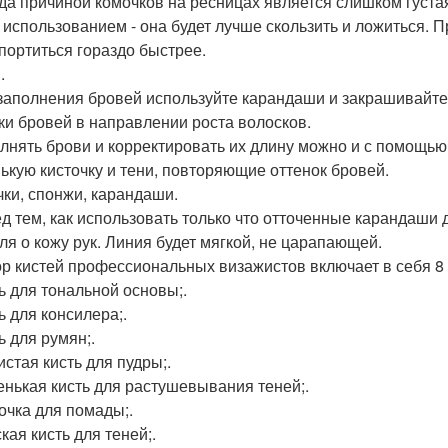
гда причиной комочков на ресницах является слишком густа
 использованием - она будет лучше скользить и ложиться. П
 портиться гораздо быстрее.
.
 заполнения бровей используйте карандаши и закрашивайт
ки бровей в направлении роста волосков.
олнять брови и корректировать их длину можно и с помощью 
ькую кисточку и тени, повторяющие оттенок бровей.
чки, спонжи, карандаши.
ед тем, как использовать только что отточенные карандаши д
ля о кожу рук. Линия будет мягкой, не царапающей.
ор кистей профессиональных визажистов включает в себя 8
ть для тональной основы;.
ь для консилера;.
ь для румян;.
истая кисть для пудры;.
енькая кисть для растушевывания теней;.
точка для помады;.
кая кисть для теней;.