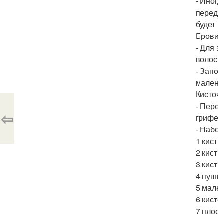
- Ино
перед
будет
Брови
- Для
волос
- Зап
мален
Кисто
- Пер
⇦
грифе
- Наб
1 кис
2 кист
3 кист
4 пуш
5 мал
6 кис
7 плос