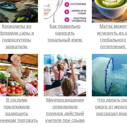
Крокодилы во
Как правильно
Матча может
флориде сапы и
наносить
исчезнуть из-
гидроскутеры
тональный крем.
глобального
захватили.
потепления.
В госдуме
Минпросвещения
Что делать пр
предложили
определило
ожоге от медуз
разрешить
порядок действий
рассказал вра
ачникам торговать
учителя при срыве
своей
урока.