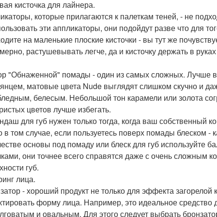
овая кисточка для лайнера.
ликаторы, которые прилагаются к палеткам теней, - не подх
пользовать эти аппликаторы, они подойдут разве что для то
одите на маленькие плоские кисточки - вы тут же почувству
мерно, растушевывать легче, да и кисточку держать в руках
ор "Обнаженной" помады - один из самых сложных. Лучше 
лянцем, матовые цвета Nude выглядят слишком скучно и да
бледным, белесым. Небольшой тон карамели или золота согр
ристых цветов лучше избегать.
андаш для губ нужен только тогда, когда ваш собственный ко
о в том случае, если пользуетесь поверх помады блеском - 
ачестве основы под помаду или блеск для губ используйте ба
чками, они точнее всего справятся даже с очень сложным к
хности губ.
ринг лица.
нзатор - хороший продукт не только для эффекта загорелой
ктировать форму лица. Например, это идеальное средство д
лговатым и овальным. Для этого следует выбрать бронзатор