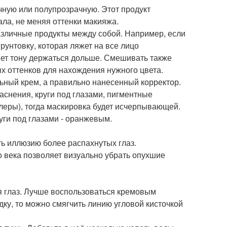
чную или полупрозрачную. Этот продукт
ала, не меняя оттенки макияжа.
азличные продукты между собой. Например, если
унтовку, которая ляжет на все лицо
яет тону держаться дольше. Смешивать также
х оттенков для нахождения нужного цвета.
льный крем, а правильно нанесенный корректор.
аснения, круги под глазами, пигментные
леры), тогда маскировка будет исчерпывающей.
ги под глазами - оранжевым.
ть иллюзию более распахнутых глаз.
о века позволяет визуально убрать опухшие
ля глаз. Лучше воспользоваться кремовым
ку, то можно смягчить линию угловой кисточкой