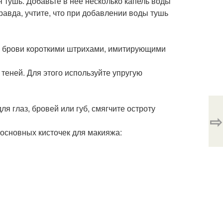
я тушь. Добавьте в неё несколько капель воды
равда, учтите, что при добавлении воды тушь
е брови короткими штрихами, имитирующими
теней. Для этого используйте упругую
ля глаз, бровей или губ, смягчите остроту
⇨
 основных кисточек для макияжа: