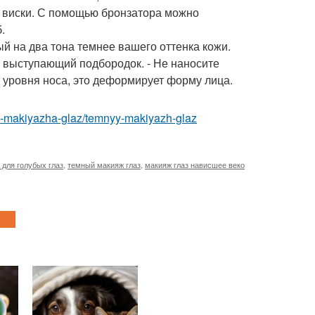
к, виски. С помощью бронзатора можно
.
й на два тона темнее вашего оттенка кожи.
 выступающий подбородок. - Не наносите
 уровня носа, это деформирует форму лица.
dy-makiyazha-glaz/temnyy-makiyazh-glaz
 для голубых глаз
,
темный макияж глаз
,
макияж глаз нависшее веко