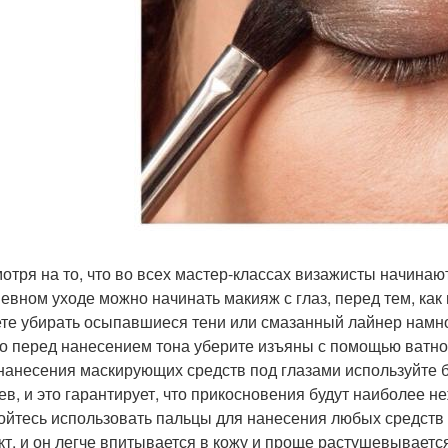
мотря на то, что во всех мастер-классах визажисты начинаю
евном уходе можно начинать макияж с глаз, перед тем, как
те убирать осыпавшиеся тени или смазанный лайнер намно
о перед нанесением тона уберите изъяны с помощью ватно
 нанесения маскирующих средств под глазами используйте 
ев, и это гарантирует, что прикосновения будут наиболее 
бойтесь использовать пальцы для нанесения любых средств 
кт, и он легче впитывается в кожу и проще растушевываетс