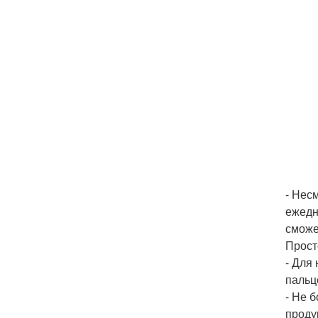
- Нес
ежедн
сможе
Прост
- Для
пальц
- Не 
проду