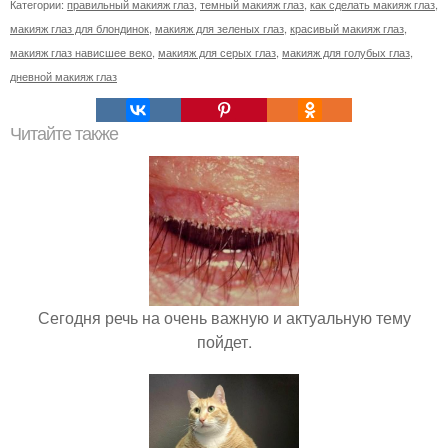
Категории:
правильный макияж глаз
,
темный макияж глаз
,
как сделать макияж глаз
,
макияж глаз для блондинок
,
макияж для зеленых глаз
,
красивый макияж глаз
,
макияж глаз нависшее веко
,
макияж для серых глаз
,
макияж для голубых глаз
,
дневной макияж глаз
Читайте также
Сегодня речь на очень важную и актуальную тему
пойдет.