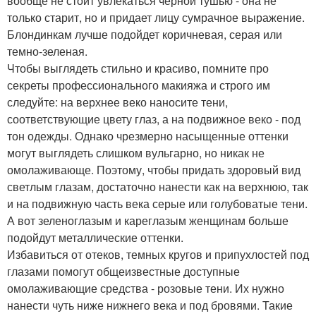
вообще не стоит увлекаться черной тушью - она не
только старит, но и придает лицу сумрачное выражение.
Блондинкам лучше подойдет коричневая, серая или
темно-зеленая.
Чтобы выглядеть стильно и красиво, помните про
секреты профессионального макияжа и строго им
следуйте: на верхнее веко наносите тени,
соответствующие цвету глаз, а на подвижное веко - под
тон одежды. Однако чрезмерно насыщенные оттенки
могут выглядеть слишком вульгарно, но никак не
омолаживающе. Поэтому, чтобы придать здоровый вид
светлым глазам, достаточно нанести как на верхнюю, так
и на подвижную часть века серые или голубоватые тени.
А вот зеленоглазым и кареглазым женщинам больше
подойдут металлические оттенки.
Избавиться от отеков, темных кругов и припухлостей под
глазами помогут общеизвестные доступные
омолаживающие средства - розовые тени. Их нужно
нанести чуть ниже нижнего века и под бровями. Такие