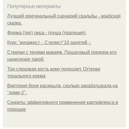
Популярные материалы
Лучший оригинальный сценарий свадьбы - арабская
сказка.
Форма (тип) лица - груша (трапеция).
Курс "визажист -. Стилист"10 занятий -.
Стрелки с тенями макияж. Пошаговый порядок его
нанесения такой:
Тон слоновая кость кому подходит. Оттенки
тонального крема
Виктория боня раскрыла, сколько зарабатывала на
"доме-2".
Секреты эффективного применения картифлекса в
порошке