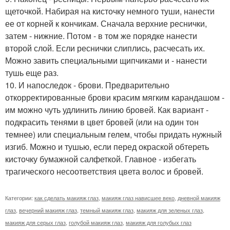
щеточкой. Набирая на кисточку немного туши, нанести
ее от корней к кончикам. Сначала верхние реснички,
затем - нижние. Потом - в том же порядке нанести
второй слой. Если реснички слиплись, расчесать их.
Можно завить специальными щипчиками и - нанести
тушь еще раз.
10. И напоследок - брови. Предварительно
откорректированные брови красим мягким карандашом -
им можно чуть удлинить линию бровей. Как вариант -
подкрасить тенями в цвет бровей (или на один тон
темнее) или специальным гелем, чтобы придать нужный
изгиб. Можно и тушью, если перед окраской обтереть
кисточку бумажной салфеткой. Главное - избегать
трагического несоответствия цвета волос и бровей.
Категории:
как сделать макияж глаз
,
макияж глаз нависшее веко
,
дневной макияж
глаз
,
вечерний макияж глаз
,
темный макияж глаз
,
макияж для зеленых глаз
,
макияж для серых глаз
,
голубой макияж глаз
,
макияж для голубых глаз