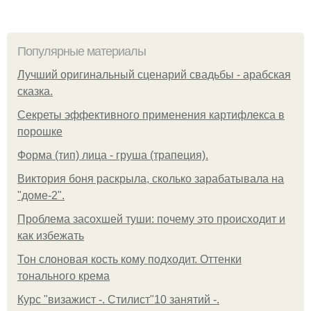
Популярные материалы
Лучший оригинальный сценарий свадьбы - арабская
сказка.
Секреты эффективного применения картифлекса в
порошке
Форма (тип) лица - груша (трапеция).
Виктория боня раскрыла, сколько зарабатывала на
"доме-2".
Проблема засохшей туши: почему это происходит и
как избежать
Тон слоновая кость кому подходит. Оттенки
тонального крема
Курс "визажист -. Стилист"10 занятий -.