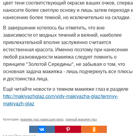
цвет тени соответствующий окраске ваших очков, сперва
наносите более светлую основу и лишь затем переходя к
нанесению более темной, но исключительно на складки.
В завершении хотелось бы отметить, что вне
зависимости от модных течений и веяний, наиболее
привлекательной вполне заслуженно считается
естественная красота. Именно поэтому при нанесении
любой разновидности макияжа следует помнить о
принципе "Золотой Середины", не забывая о том, что
основная задача макияжа - лишь подчеркнуть все плюсы
и достоинства лица.
Ещё читайте новости о темном макияже глаз в разделе
http://makiyazhglaz.com/vidy-makiyazha-glaz/temnyy-
makiyazh-glaz
Категории:
макияж глаз нависшее веко
,
темный макияж глаз