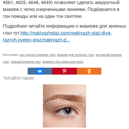
4561, 4625, 4648, 4649) позволяет сделать аккуратный
макияж с четко очерченными линиями. Подбирается в
тон помады или на один тон светлее.
Подробнее читайте информацию о макияже для зеленых
глаз тут
http://makiyazhglaz.com/makiyazh-glaz-dlya-
raznyh-cvetov-glaz/makiyazh-d...
Категории:
как сделать макияж глаз
,
макияж для зеленых глаз
,
вечерний макияж
глаз
,
темный макияж глаз
,
макияж глаз нависшее веко
Читайте также