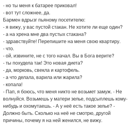
- но ты меня к батарее приковал!
- вот тут сложнее, да.
Бармен вдрызг пьяному посетителю:
- я вижу, у вас пустой стакан. Не хотите ли еще один?
- а на хрена мне два пустых стакана?
- здравствуйте! Перепишите на меня свою квартиру.
- что.
- ой, извините, не с того начал. Вы в Бога верите?
- ты похудела так! Это новая диета?
- да, морковь, свекла и картофель.
- а что делала, варила или жарила?
- копала!
- Пап, я боюсь, что меня никто не возьмет замуж. - Не
волнуйся. Возьмешь у матери зелье, подсыплешь кому-
нибудь и охомутаешь. - А у неё есть такое зелье? -
Должно быть. Сколько на неё не смотрю, другой
причины, почему я на ней женился, не вижу.