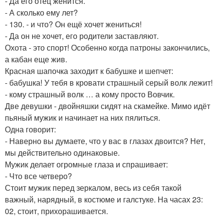
- Да его отец женится.
- А сколько ему лет?
- 130. - и что? Он ещё хочет жениться!
- Да он не хочет, его родители заставляют.
Охота - это спорт! Особенно когда патроны закончились,
а кабан еще жив.
Красная шапочка заходит к бабушке и шепчет:
- бабушка! У тебя в кровати страшный серый волк лежит!
- кому страшный волк … а кому просто Вовчик.
Две девушки - двойняшки сидят на скамейке. Мимо идёт
пьяный мужик и начинает на них пялиться.
Одна говорит:
- Наверно вы думаете, что у вас в глазах двоится? Нет,
мы действительно одинаковые.
Мужик делает огромные глаза и спрашивает:
- Что все четверо?
Стоит мужик перед зеркалом, весь из себя такой
важный, нарядный, в костюме и галстуке. На часах 23:
02, стоит, прихорашивается.