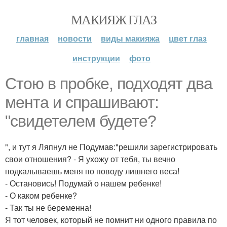
МАКИЯЖ ГЛАЗ
главная
новости
виды макияжа
цвет глаз
инструкции
фото
Стою в пробке, подходят два
мента и спрашивают:
"свидетелем будете?
", и тут я Ляпнул не Подумав:"решили зарегистрировать
свои отношения? - Я ухожу от тебя, ты вечно
подкалываешь меня по поводу лишнего веса!
- Остановись! Подумай о нашем ребенке!
- О каком ребенке?
- Так ты не беременна!
Я тот человек, который не помнит ни одного правила по