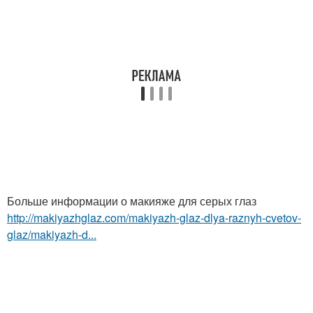
Больше информации о макияже для серых глаз
http://makiyazhglaz.com/makiyazh-glaz-dlya-raznyh-cvetov-
glaz/makiyazh-d...