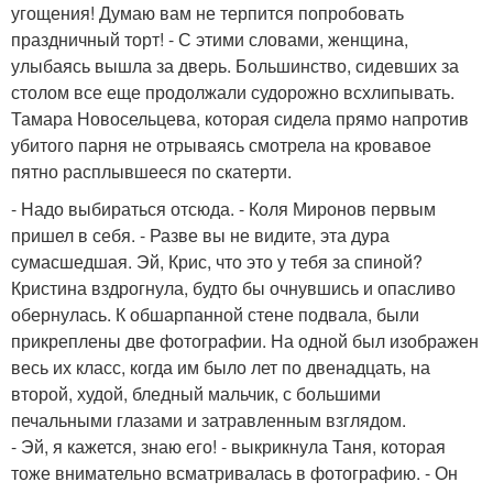
угощения! Думаю вам не терпится попробовать
праздничный торт! - С этими словами, женщина,
улыбаясь вышла за дверь. Большинство, сидевших за
столом все еще продолжали судорожно всхлипывать.
Тамара Новосельцева, которая сидела прямо напротив
убитого парня не отрываясь смотрела на кровавое
пятно расплывшееся по скатерти.
- Надо выбираться отсюда. - Коля Миронов первым
пришел в себя. - Разве вы не видите, эта дура
сумасшедшая. Эй, Крис, что это у тебя за спиной?
Кристина вздрогнула, будто бы очнувшись и опасливо
обернулась. К обшарпанной стене подвала, были
прикреплены две фотографии. На одной был изображен
весь их класс, когда им было лет по двенадцать, на
второй, худой, бледный мальчик, с большими
печальными глазами и затравленным взглядом.
- Эй, я кажется, знаю его! - выкрикнула Таня, которая
тоже внимательно всматривалась в фотографию. - Он