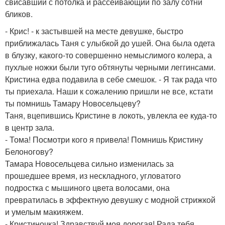
свисавший с потолка и рассеивающий по залу сотни
бликов.
- Крис! - к застывшей на месте девушке, быстро
приближалась Таня с улыбкой до ушей. Она была одета
в блузку, какого-то совершенно немыслимого колера, а
пухлые ножки были туго обтянуты черными леггинсами.
Кристина едва подавила в себе смешок. - Я так рада что
ты приехала. Наши к сожалению пришли не все, кстати
ты помнишь Тамару Новосельцеву?
Таня, вцепившись Кристине в локоть, увлекла ее куда-то
в центр зала.
- Тома! Посмотри кого я привела! Помнишь Кристину
Белоногову?
Тамара Новосельцева сильно изменилась за
прошедшее время, из нескладного, угловатого
подростка с мышиного цвета волосами, она
превратилась в эффектную девушку с модной стрижкой
и умелым макияжем.
- Кристиночка! Здравствуй моя дорогая! Рада тебя