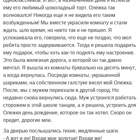
ему его любимый шоколадный торт. Олежка так
волновался! Никогда еще я не видела его таким
возбужденным! Мы вместе украсили комнату и стали
ждать. шло время, но никто так и не пришел. Я
успокаивала его, говорила, что еще не поздно, что мол
ребята просто задерживаются. Тогда я решила подарить
ему подарок, чтобы хоть как-то поднять ему настроение.
Это была железная дорога, о которой он так давно
мечтал. Я вышла из комнаты буквально на десять минут,
а когда вернулась. Посреди комнаты, украшенной
шариками, на собственном галстуке висел мой Олежка.
После, мы с мужем переехали в другой город. Но
недавно снова вернулись сюда. Муж устроился работать
сторожем в этой школе танцев, а я решила, устроить для
Олежки день рождение, которое он так хотел. Скоро он
придет, дорогие мои.
За дверью послышались тихие, медленные шаги.
- А вот и он! Входи мое золотце! Входи же!