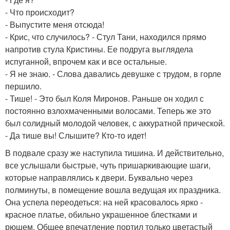
- Что происходит?
- Выпустите меня отсюда!
- Крис, что случилось? - Стул Тани, находился прямо
напротив стула Кристины. Ее подруга выглядела
испуганной, впрочем как и все остальные.
- Я не знаю. - Слова давались девушке с трудом, в горле
першило.
- Тише! - Это был Коля Миронов. Раньше он ходил с
постоянно взлохмаченными волосами. Теперь же это
был солидный молодой человек, с аккуратной прической.
- Да тише вы! Слышите? Кто-то идет!
В подвале сразу же наступила тишина. И действительно,
все услышали быстрые, чуть пришаркивающие шаги,
которые направлялись к двери. Буквально через
полминуты, в помещение вошла ведущая их праздника.
Она успела переодеться: на ней красовалось ярко -
красное платье, обильно украшенное блестками и
рюшем. Общее впечатление портил только цветастый