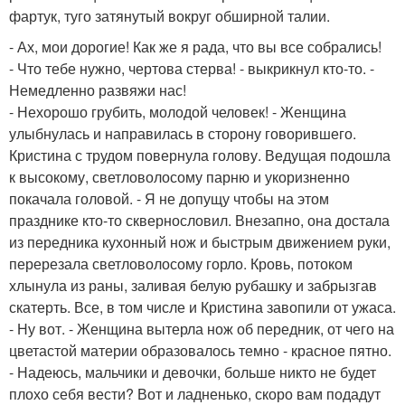
фартук, туго затянутый вокруг обширной талии.
- Ах, мои дорогие! Как же я рада, что вы все собрались!
- Что тебе нужно, чертова стерва! - выкрикнул кто-то. -
Немедленно развяжи нас!
- Нехорошо грубить, молодой человек! - Женщина
улыбнулась и направилась в сторону говорившего.
Кристина с трудом повернула голову. Ведущая подошла
к высокому, светловолосому парню и укоризненно
покачала головой. - Я не допущу чтобы на этом
празднике кто-то сквернословил. Внезапно, она достала
из передника кухонный нож и быстрым движением руки,
перерезала светловолосому горло. Кровь, потоком
хлынула из раны, заливая белую рубашку и забрызгав
скатерть. Все, в том числе и Кристина завопили от ужаса.
- Ну вот. - Женщина вытерла нож об передник, от чего на
цветастой материи образовалось темно - красное пятно.
- Надеюсь, мальчики и девочки, больше никто не будет
плохо себя вести? Вот и ладненько, скоро вам подадут