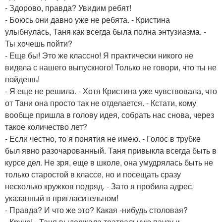
- Здорово, правда? Увидим ребят!
- Боюсь они давно уже не ребята. - Кристина
улыбнулась, Таня как всегда была полна энтузиазма. -
Ты хочешь пойти?
- Еще бы! Это же классно! Я практически никого не
видела с нашего выпускного! Только не говори, что ты не
пойдешь!
- Я еще не решила. - Хотя Кристина уже чувствовала, что
от Тани она просто так не отделается. - Кстати, кому
вообще пришла в голову идея, собрать нас снова, через
такое количество лет?
- Если честно, то я понятия не имею. - Голос в трубке
был явно разочарованный. Таня привыкла всегда быть в
курсе дел. Не зря, еще в школе, она умудрялась быть не
только старостой в классе, но и посещать сразу
несколько кружков подряд. - Зато я пробила адрес,
указанный в пригласительном!
- Правда? И что же это? Какая -нибудь столовая?
- Круче! - Таня выдержала театральную паузу и