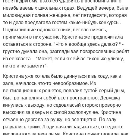
гостя к другому, взахлеб ударяясь в воспоминания о
незабываемых школьных годах. Ведущей вечера, была
миловидная полная женщина, лет пятидесяти, которая
то и дело предлагала гостям какие-нибудь конкурсы.
Подвыпившие одноклассники, весело смеясь,
принимали в них участие. Кристина же предпочитала
оставаться в стороне. "Что я вообще здесь делаю? " -
грустно думала она, разглядывая повзрослевших ребят
из ее класса. - "Может, если я сейчас тихонько улизну,
никто и не заметит".
Кристина уже хотела было двинуться к выходу, как в
зале, началось что-то невообразимое. Из
вентиляционных решеток, повалил густой серый дым,
быстро наполняя собой все пространство. Девушка
кинулась к выходу, но седовласый сторож проворно
выскочил за дверь и с силой захлопнул ее. Кристина
отчаянно дергала за ручку, но все тщетно. По залу
раздались крики. Люди начали задыхаться, от едкого,
кисловатого запаха дыма. Кристина почувствовала, как