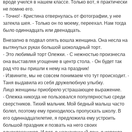
вроде учился в нашем классе. Только вот, я практически
не помню его.
- Точно! - Кристина отвернулась от фотографии, у нее
затекла шея. - Только он по моему, переехал. Нам тогда
было одиннадцать или двенадцать.
Внезапно в подвал опять вошла женщина. Она несла на
вытянутых руках большой шоколадный торт.
- Это любимый торт Олежки. - С нежностью произнесла
она выставляя угощение в центр стола. - Он будет так
рад что вы пришли к нему на праздник!
- Извините, мы не совсем понимаем что тут происходит. -
Таня выдавила из себя дружелюбную улыбку.
Лицо женщины приобрело устрашающее выражение.
- Олежка никогда не пользовался популярностью среди
сверстников. Тихий мальчик. Мой бедный малыш часто
болел, поэтому ему приходилось пропускать школу. В
его одиннадцатилетие, я предложила ему устроить
большой праздник и позвать на него своих
одноклассников. И вот, в назначенный день я испекла