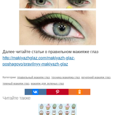
Далее читайте статьи о правильном макияже глаз
http://makiyazhglaz.com/makiyazh-glaz-
poshagovo/pravilnyy-makiyazh-glaz
Категории:
правильный макияж глаз
,
техника макияжа глаз
,
вечерний макияж глаз
,
темный макияж глаз
,
макияж для зеленых глаз
Читайте также