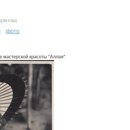
ля глаз.
и
фото
 в мастерской красоты "Аллая"