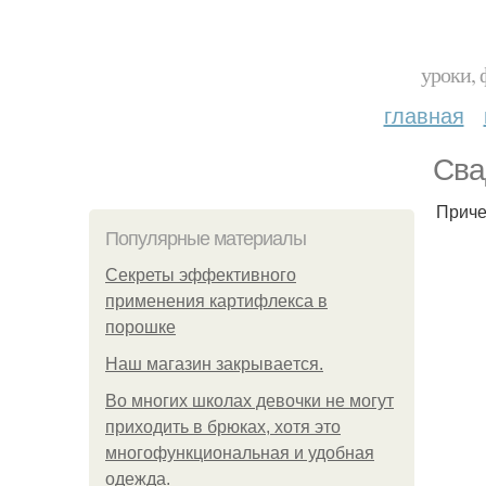
уроки, 
главная
Сва
Приче
Популярные материалы
Секреты эффективного
применения картифлекса в
порошке
Нaш магaзин зaкрывaeтся.
Во многих школах девочки не могут
приходить в брюках, хотя это
многофункциональная и удобная
одежда.