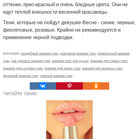
оттенки, ярко-красный и очень бледные цвета. Они не
идут теплой внешности весенней красавицы.
Тени, которые не пойдут девушке-Весне - синие, черные,
фиолетовые, розовые. Крайне не рекомендуется и
применение черной подводки.
Категории:
свадебный макияж глаз
,
красивый макияж глаз
,
правильный макияж
глаз
,
как сделать макияж глаз
,
макияж глаз для русых
,
макияж для серых глаз
,
макияж для голубых глаз
,
макияж для карих глаз
,
макияж для зеленых глаз
,
вечерний макияж глаз
,
темный макияж глаз
Читайте также