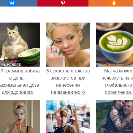
00 граммов арбуза
5 секретных трюков
Матча может
в день -
визажистов при
исчезнуть из-
аксимальная доза
нанесении
глобального
для здорового
перманентного
потепления.
взрослого,
макияжа.
предупредили
врачи.