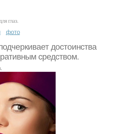
ля глаз.
и
фото
 подчеркивает достоинства
оративным средством.
.