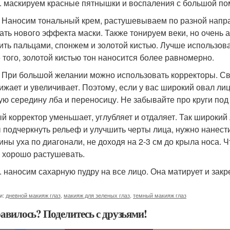
 . маскируем красные пятнышки и воспаления с большой по
. Наносим тональный крем, растушевываем по разной напра
ать нового эффекта маски. Также тонируем веки, но очень 
ить пальцами, спонжем и золотой кистью. Лучше использовать
 того, золотой кистью тон наносится более равномерно.
. При большой желании можно использовать корректоры. Св
ижает и увеличивает. Поэтому, если у вас широкий овал ли
ую середину лба и переносицу. Не забывайте про круги под
й корректор уменьшает, углубляет и отдаляет. Так широкий 
 подчеркнуть рельеф и улучшить черты лица, нужно нанести
ины уха по диагонали, не доходя на 2-3 см до крыла носа. 
 хорошо растушевать.
 . наносим сахарную пудру на все лицо. Она матирует и зак
и:
дневной макияж глаз
,
макияж для зеленых глаз
,
темный макияж глаз
авилось? Поделитесь с друзьями!