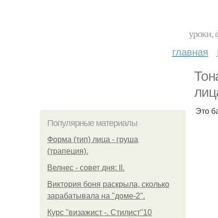
уроки, 
главная
Тон
лиц
Это б
Популярные материалы
Форма (тип) лица - груша
(трапеция).
Велнес - совет дня: II.
Виктория боня раскрыла, сколько
зарабатывала на "доме-2".
Курс "визажист -. Стилист"10