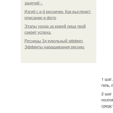
занятий -.
Изгиб c и d ресничек. Как выглядит:
описание и фото
Этапы ухода за кожей лица твой
секрет успеха.
Ресницы 3д кукольный эффект.
Эффекты наращивания ресниц
1 шаг
гель, 
2 шаг
поэто
средс