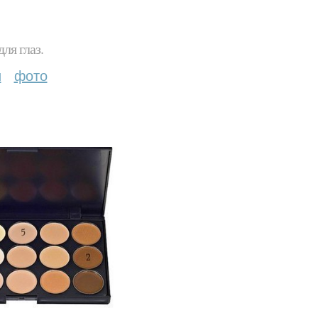
ля глаз.
и
фото