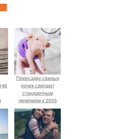
Пересадку свиных
146
почек сделают
стандартным
м
лечением к 2033
году в Японии.
а
й
.