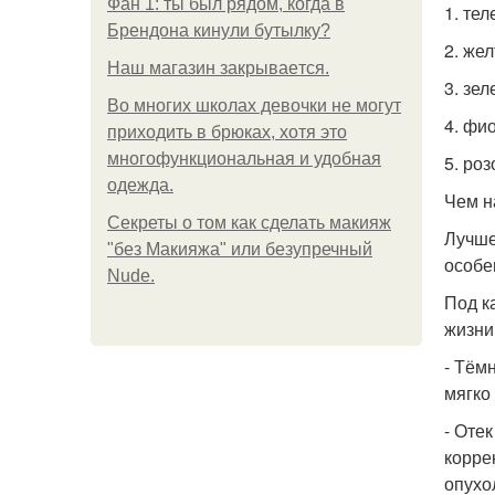
Фан 1: ты был рядом, когда в
1. те
Брендона кинули бутылку?
2. же
Нaш магaзин зaкрывaeтся.
3. зе
Во многих школах девочки не могут
4. фи
приходить в брюках, хотя это
многофункциональная и удобная
5. ро
одежда.
Чем н
Секреты о том как сделать макияж
Лучше
"без Макияжа" или безупречный
особе
Nude.
Под к
жизни
- Тём
мягко
- Оте
корре
опухо