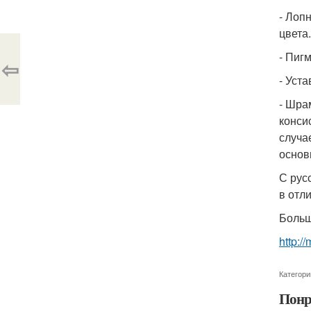
- Лоп
цвета.
- Пиг
⇦
- Уст
- Шра
конси
случа
основ
С рус
в отл
Больш
http:/
Категори
Понр