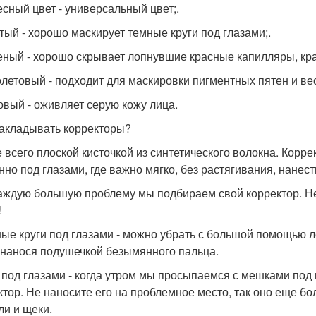
лесный цвет - универсальный цвет;.
лтый - хорошо маскирует темные круги под глазами;.
леный - хорошо скрывает лопнувшие красные капилляры, кр
олетовый - подходит для маскировки пигментных пятен и ве
зовый - оживляет серую кожу лица.
акладывать корректоры?
 всего плоской кисточкой из синтетического волокна. Корр
нно под глазами, где важно мягко, без растягивания, нанест
аждую большую проблему мы подбираем свой корректор. Не 
!
ные круги под глазами - можно убрать с большой помощью ле
 нанося подушечкой безымянного пальца.
к под глазами - когда утром мы просыпаемся с мешками под
ктор. Не наносите его на проблемное место, так оно еще б
ли и щеки.