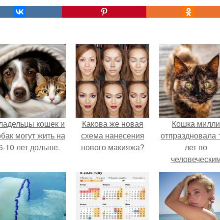
ладельцы кошек и
Какова же новая
Кошка милли
обак могут жить на
схема нанесения
отпраздновала 
6-10 лет дольше.
нового макияжа?
лет по
человечески
Меркам и
претендует н
звание само
старой в мире