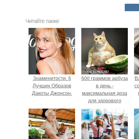
Читайте также
Знаменитости. 5
500 граммов арбуза
В
Лучших Образов
в день -
с
Дакоты Джонсон.
максимальная доза
для здорового
взрослого,
предупредили
врачи.