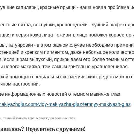
нувшие капиляры, красные прыщи - наша новая проблема и
ментные пятна, веснушки, кровоподтёки - лучший эффект д
авшая и серая кожа лица - оживить лицо поможет корректор 
мы, татуировки - в этом разном случае необходимо примени
стенцией и крепким пигментом, даже небольшое количеств
е, если шрам выпуклый, прикрываем его более темным оттен
ы нового макияжа, тем самым зрительно уравновешивая.
ской помощью специальных косметических средств можно ск
ичном настроении.
е информационных новостей о темном макияже глаз
/makiyazhglaz.com/vidy-makiyazha-glaz/temnyy-makiyazh-glaz
и:
темный макияж глаз
,
макияж для зеленых глаз
авилось? Поделитесь с друзьями!