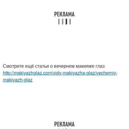
Смотрите ещё статьи о вечернем макияже глаз
http://makiyazhglaz.com/vidy-makiyazha-glaz/vecherniy-
makiyazh-glaz