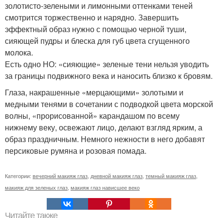
золотисто-зелеными и лимонными оттенками теней
смотрится торжественно и нарядно. Завершить
эффектный образ нужно с помощью черной туши,
сияющей пудры и блеска для губ цвета сгущенного
молока.
Есть одно НО: «сияющие» зеленые тени нельзя уводить
за границы подвижного века и наносить близко к бровям.
Глаза, накрашенные «мерцающими» золотыми и
медными тенями в сочетании с подводкой цвета морской
волны, «прорисованной» карандашом по всему
нижнему веку, освежают лицо, делают взгляд ярким, а
образ праздничным. Немного нежности в него добавят
персиковые румяна и розовая помада.
Категории:
вечерний макияж глаз
,
дневной макияж глаз
,
темный макияж глаз
,
макияж для зеленых глаз
,
макияж глаз нависшее веко
Читайте также