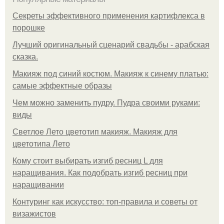
Секреты эффективного применения картифлекса в
порошке
Лучший оригинальный сценарий свадьбы - арабская
сказка.
Макияж под синий костюм. Макияж к синему платью:
самые эффектные образы
Чем можно заменить пудру. Пудра своими руками:
виды
Светлое Лето цветотип макияж. Макияж для
цветотипа Лето
Кому стоит выбирать изгиб ресниц L для
наращивания. Как подобрать изгиб ресниц при
наращивании
Контуринг как искусство: топ-правила и советы от
визажистов