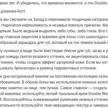
дних лет. И убедились, что времена меняются, а тон Double
Цуканова-Котт
-е мы смотрели на Запад и перенимали тенденцию натураль
. Нарочитая неряшливость и незамысловатые прически. Ма
арным. Было модным выделять либо губы, либо глаза. Все 
му главным акцентом в макияже для Анны стал шоколадно-к
образный карандаш для губ, который на тон темнее вашей
ху нулевых в моде были блестящие блески для губ, загар и 
ую помаду светло-розового оттенка, не акцентировала глаз
 темнее, чтобы создать эффект загорелой кожи. Если вы хот
ьзовать бронзаторы и румяна терракотовых оттенков.
и дни натуральный макияж на протяжении нескольких сезо
ебованным. В образе Анны мы использовали нежные золоти
тики заметно на лице, тем лучше. Cамое главное — создать
ой макияжа: используйте легкий тональный крем Double Wea
й. Воспользуйтесь освежающими румянами нежных оттенков 
ительности используйте тени мерцающих текстур и заверш