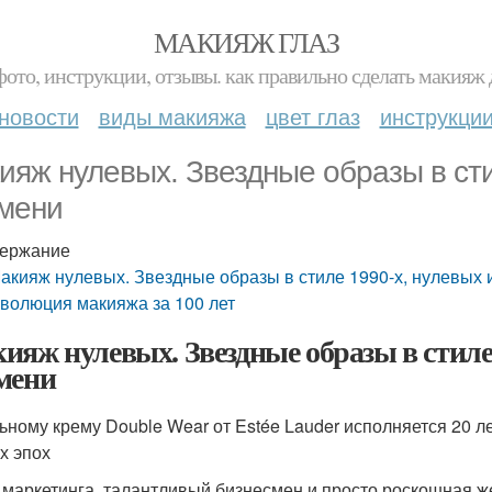
МАКИЯЖ ГЛАЗ
фото, инструкции, отзывы. как правильно сделать макияж д
новости
виды макияжа
цвет глаз
инструкци
ияж нулевых. Звездные образы в сти
мени
ержание
акияж нулевых. Звездные образы в стиле 1990-х, нулевых
волюция макияжа за 100 лет
ияж нулевых. Звездные образы в стиле 
мени
ьному крему Double Wear от Estée Lauder исполняется 20 л
х эпох
 маркетинга, талантливый бизнесмен и просто роскошная