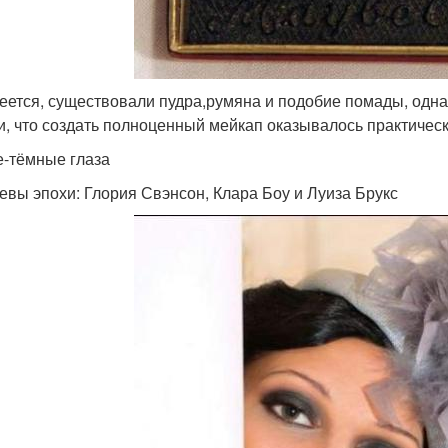
еется, существовали пудра,румяна и подобие помады, одна
и, что создать полноценный мейкап оказывалось практичес
е-тёмные глаза
евы эпохи: Глория Свэнсон, Клара Боу и Луиза Брукс