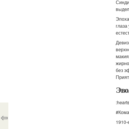
Синди
выдел
Эпоха
глаза
естес
Девиз
верхн
макия
жирно
без э
Прият
Эво
:hear
#Кома
⇦
1910-