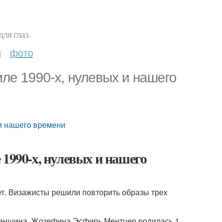
ля глаз.
и
фото
ле 1990-х, нулевых и нашего
 и нашего времени
1990-х, нулевых и нашего
ет. Визажисты решили повторить образы трех
 женщина, Жозефина Эсфирь Ментцер родилась 1