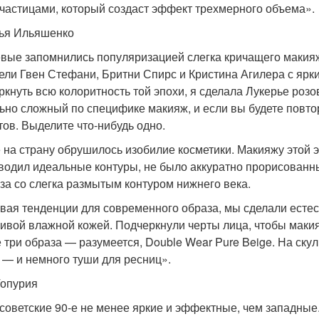
частицами, который создаст эффект трехмерного объема».
ья Ильяшенко
вые запомнились популяризацией слегка кричащего макияжа
ели Гвен Стефани, Бритни Спирс и Кристина Агилера с ярки
ркнуть всю колоритность той эпохи, я сделала Лукерье розо
ьно сложный по специфике макияж, и если вы будете повторя
тов. Выделите что-нибудь одно.
е на страну обрушилось изобилие косметики. Макияжу этой
водил идеальные контуры, не было аккуратно прорисованны
аза со слегка размытым контуром нижнего века.
вая тенденции для современного образа, мы сделали есте
сивой влажной кожей. Подчеркнули черты лица, чтобы маки
е три образа — разумеется, Double Wear Pure Beige. На с
 — и немного туши для ресниц».
Топурия
советские 90-е не менее яркие и эффектные, чем западны