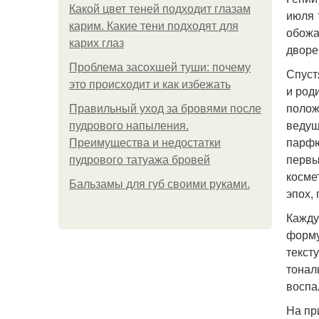
Какой цвет теней подходит глазам
июля 
карим. Какие тени подходят для
обожа
карих глаз
дворе
Проблема засохшей туши: почему
Спуст
это происходит и как избежать
и род
полож
Правильный уход за бровями после
ведущ
пудрового напыления.
парфю
Преимущества и недостатки
первы
пудрового татуажа бровей
косме
Бальзамы для губ своими руками.
эпох,
Кажду
форму
текст
тонал
воспа
На пр