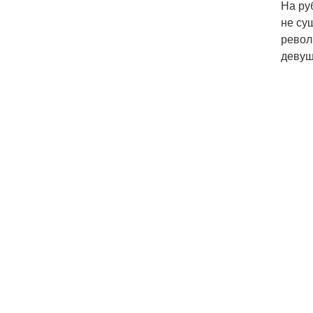
На ру
не су
револ
девуш