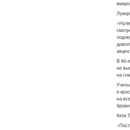
микро
Лукер
«Нуле
смотр
подче
довол
акцен
В 90-
не вы
на гл
Учиты
и кра
на вс
брови
Кети 
«Пост