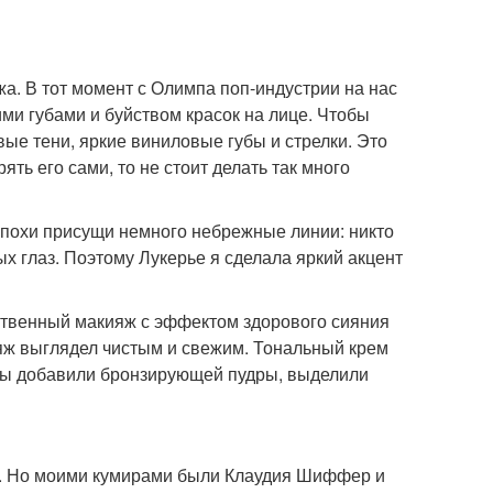
. В тот момент с Олимпа поп-индустрии на нас
ми губами и буйством красок на лице. Чтобы
вые тени, яркие виниловые губы и стрелки. Это
ть его сами, то не стоит делать так много
 эпохи присущи немного небрежные линии: никто
х глаз. Поэтому Лукерье я сделала яркий акцент
ственный макияж с эффектом здорового сияния
яж выглядел чистым и свежим. Тональный крем
кулы добавили бронзирующей пудры, выделили
е. Но моими кумирами были Клаудия Шиффер и