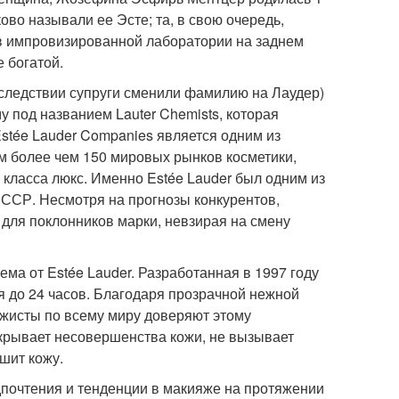
ово называли ее Эсте; та, в свою очередь,
в импровизированной лаборатории на заднем
е богатой.
оследствии супруги сменили фамилию на Лаудер)
у под названием Lauter Chemists, которая
stée Lauder Companies является одним из
м более чем 150 мировых рынков косметики,
 класса люкс. Именно Estée Lauder был одним из
ССР. Несмотря на прогнозы конкурентов,
для поклонников марки, невзирая на смену
ма от Estée Lauder. Разработанная в 1997 году
 до 24 часов. Благодаря прозрачной нежной
зажисты по всему миру доверяют этому
скрывает несовершенства кожи, не вызывает
шит кожу.
дпочтения и тенденции в макияже на протяжении