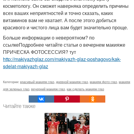
косметологу. Он сможет наверняка определить причины
всех ваших неприятностей и точно сказать, каких
витаминов вам не хватает. А после этого добиться
красивого и чистого лица вам будет значительно проще.
Больше информации о невероятном? по
ссылкеПодробнее читайте статьи о вечернем макияже
ПРИЧЕСКА ФОТОСЕССИЯ? тут
http://makiyazhglaz.com/makiyazh-glaz-poshagovo/kak-
sdelat-makiyazh-glaz
Категории:
красивый макияж глаз
,
дневной макияж глаз
,
макияж фото глаз
,
макияж
для зеленых глаз
,
вечерний макияж глаз
,
как сделать макияж глаз
Читайте также