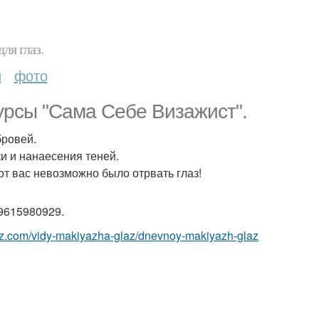
ля глаз.
и
фото
урсы "Сама Себе Визажист".
бровей.
и и нанаесения теней.
от вас невозможно было отрвать глаз!
9615980929.
az.com/vidy-makiyazha-glaz/dnevnoy-makiyazh-glaz