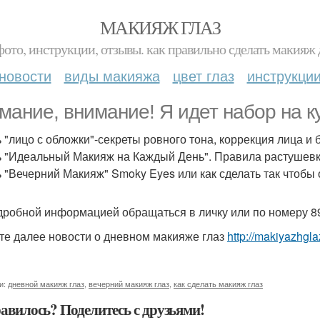
МАКИЯЖ ГЛАЗ
фото, инструкции, отзывы. как правильно сделать макияж д
новости
виды макияжа
цвет глаз
инструкци
мание, внимание! Я идет набор на к
ь "лицо с обложки"-секреты ровного тона, коррекция лица и 
ь "Идеальный Макияж на Каждый День". Правила растушевк
ь "Вечерний Макияж" Smoky Eyes или как сделать так чтобы 
дробной информацией обращаться в личку или по номеру 8
те далее новости о дневном макияже глаз
http://makiyazhgl
и:
дневной макияж глаз
,
вечерний макияж глаз
,
как сделать макияж глаз
авилось? Поделитесь с друзьями!