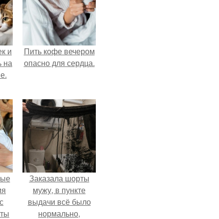
к и
Пить кофе вечером
ь на
опасно для сердца.
е.
вые
Заказала шорты
мя
мужу, в пункте
с
выдачи всё было
аты
нормально,