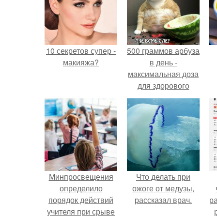
10 секретов супер -
500 граммов арбуза
макияжа?
в день -
максимальная доза
для здорового
взрослого,
предупредили
врачи.
Минпросвещения
Что делать при
определило
ожоге от медузы,
порядок действий
рассказал врач.
р
учителя при срыве