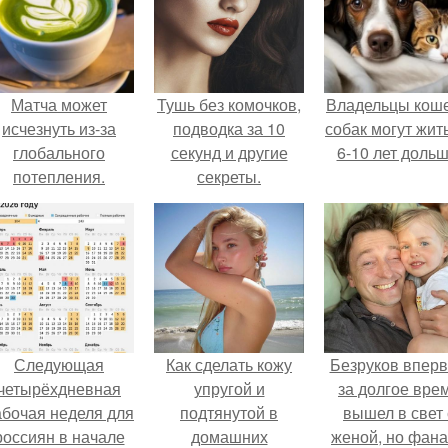
Матча может
Тушь без комочков,
Владельцы коше
исчезнуть из-за
подводка за 10
собак могут жит
глобального
секунд и другие
6-10 лет дольш
потепления.
секреты.
Следующая
Как сделать кожу
Безруков впер
четырёхдневная
упругой и
за долгое вре
абочая неделя для
подтянутой в
вышел в свет 
россиян в начале
домашних
женой, но фан