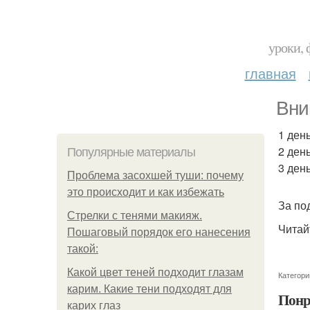
уроки, 
главная
Вни
1 ден
2 ден
Популярные материалы
3 ден
Проблема засохшей туши: почему
это происходит и как избежать
За по
Стрелки с тенями макияж.
Читай
Пошаговый порядок его нанесения
такой:
Какой цвет теней подходит глазам
Категори
карим. Какие тени подходят для
Понр
карих глаз