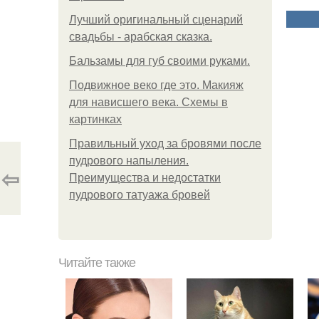
Лучший оригинальный сценарий
свадьбы - арабская сказка.
Бальзамы для губ своими руками.
Подвижное веко где это. Макияж
для нависшего века. Схемы в
картинках
Правильный уход за бровями после
пудрового напыления.
⇦
Преимущества и недостатки
пудрового татуажа бровей
Читайте также