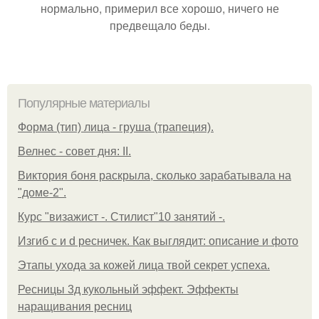
нормально, примерил все хорошо, ничего не
предвещало беды.
Популярные материалы
Форма (тип) лица - груша (трапеция).
Велнес - совет дня: II.
Виктория боня раскрыла, сколько зарабатывала на
"доме-2".
Курс "визажист -. Стилист"10 занятий -.
Изгиб c и d ресничек. Как выглядит: описание и фото
Этапы ухода за кожей лица твой секрет успеха.
Ресницы 3д кукольный эффект. Эффекты
наращивания ресниц