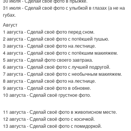
30 июля - Сделай своё фото в прыжке.
31 июля - Сделай своё фото с улыбкой в глазах (а не на
губах.
Август
1 августа - Сделай своё фото перед сном.
2 августа - Сделай своё фото с потёкшей тушью.
3 августа - Сделай своё фото на лестнице.
4 августа - Сделай своё фото с потёкшим макияжем.
5 августа - Сделай фото своего завтрака.
6 августа - Сделай своё фото с лучшей подругой.
7 августа - Сделай своё фото с необычным макияжем.
8 августа - Сделай своё фото на лестнице.
9 августа - Сделай своё фото в обновке.
10 августа - Сделай своё грустное фото.
11 августа - Сделай своё фото в живописном месте.
12 августа - Сделай своё фото с косичкой.
13 августа - Сделай своё фото с помидоркой.