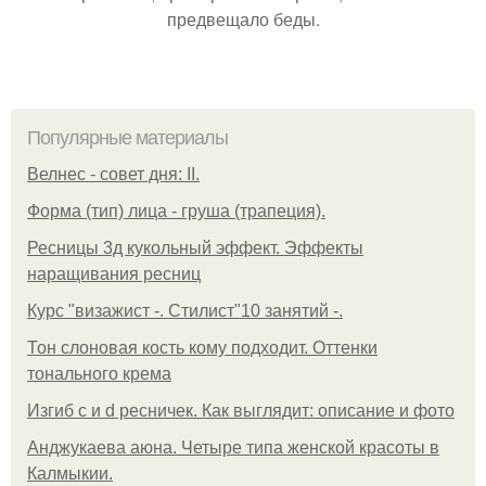
предвещало беды.
Популярные материалы
Велнес - совет дня: II.
Форма (тип) лица - груша (трапеция).
Ресницы 3д кукольный эффект. Эффекты
наращивания ресниц
Курс "визажист -. Стилист"10 занятий -.
Тон слоновая кость кому подходит. Оттенки
тонального крема
Изгиб c и d ресничек. Как выглядит: описание и фото
Анджукаева аюна. Четыре типа женской красоты в
Калмыкии.