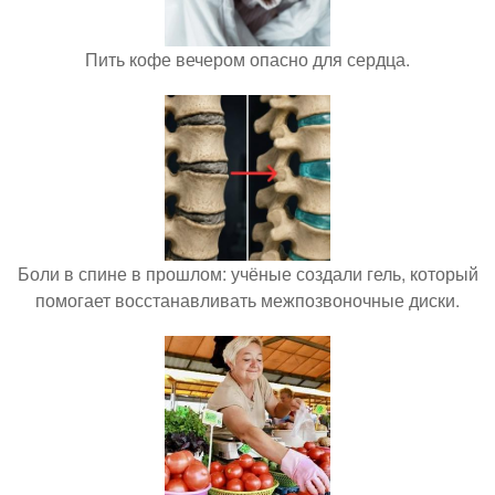
Пить кофе вечером опасно для сердца.
Боли в спине в прошлом: учёные создали гель, который
помогает восстанавливать межпозвоночные диски.