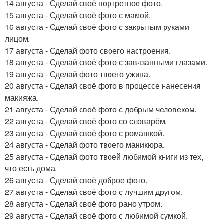
14 августа - Сделай своё портретное фото.
15 августа - Сделай своё фото с мамой.
16 августа - Сделай своё фото с закрытым руками
лицом.
17 августа - Сделай фото своего настроения.
18 августа - Сделай своё фото с завязанными глазами.
19 августа - Сделай фото твоего ужина.
20 августа - Сделай своё фото в процессе нанесения
макияжа.
21 августа - Сделай своё фото с добрым человеком.
22 августа - Сделай своё фото со словарём.
23 августа - Сделай своё фото с ромашкой.
24 августа - Сделай фото твоего маникюра.
25 августа - Сделай фото твоей любимой книги из тех,
что есть дома.
26 августа - Сделай своё доброе фото.
27 августа - Сделай своё фото с лучшим другом.
28 августа - Сделай своё фото рано утром.
29 августа - Сделай своё фото с любимой сумкой.