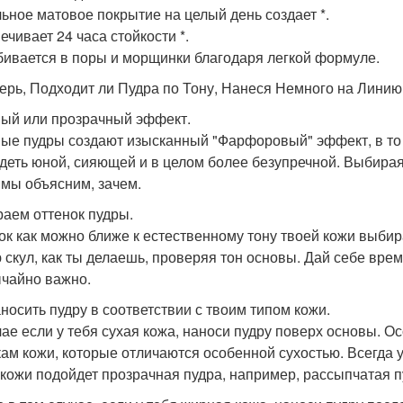
ьное матовое покрытие на целый день создает *.
ечивает 24 часа стойкости *.
бивается в поры и морщинки благодаря легкой формуле.
ерь, Подходит ли Пудра по Тону, Нанеся Немного на Линию С
ый или прозрачный эффект.
ые пудры создают изысканный "Фарфоровый" эффект, в то 
деть юной, сияющей и в целом более безупречной. Выбирая 
 мы объясним, зачем.
аем оттенок пудры.
ок как можно ближе к естественному тону твоей кожи выбир
 скул, как ты делаешь, проверяя тон основы. Дай себе вре
чайно важно.
аносить пудру в соответствии с твоим типом кожи.
чае если у тебя сухая кожа, наноси пудру поверх основы. О
кам кожи, которые отличаются особенной сухостью. Всегда 
 кожи подойдет прозрачная пудра, например, рассыпчатая 