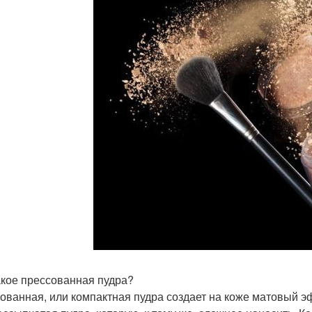
акое прессованная пудра?
ованная, или компактная пудра создает на коже матовый э