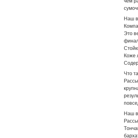
чем р
сумоч
Наш в
Компа
Это в
финал
Стойк
Коже 
Содер
Что т
Рассы
крупн
резул
повсе
Наш в
Рассы
Тонча
барха