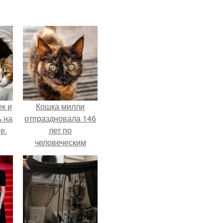
к и
Кошка милли
ь на
отпраздновала 146
е.
лет по
человеческим
Меркам и
претендует на
звание самой
старой в мире.