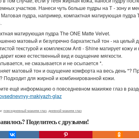
о в том случае, если у тебя жирная кожа, наноси пудру пос
емных участков. Нанеси чуть больше пудры на Т - зону и м
. Матовая пудра, например, компактная матирующая пудра T
.
ктная матирующая пудра The ONE Matte Velvet.
шенно матовый и безупречно бархатистый тон - на целый де
тистой текстурой и комплексом Anti - Shine матирует кожу и
 дарит коже естественный вид и ощущение мягкости.
атывается, не смазывается и не осыпается *.
няет матовый тон и ощущение комфорта на весь день *? Пр
*? Подходит для жирной и комбинированной кожи.
ите ещё информацию о повседневном макияже глаз в раз
povsednevnyy-makiyazh-glaz
и:
повседневный макияж глаз
,
дневной макияж глаз
авилось? Поделитесь с друзьями!