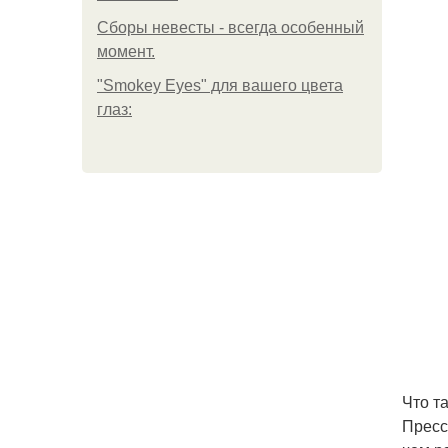
Сборы невесты - всегда особенный
момент.
"Smokey Eyes" для вашего цвета
глаз:
Что т
Пресс