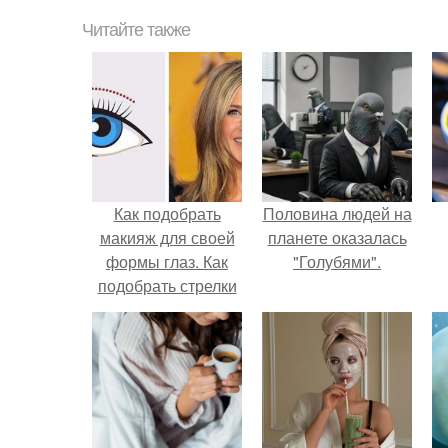
Читайте также
Как подобрать
Половина людей на
макияж для своей
планете оказалась
формы глаз. Как
"Голубями".
подобрать стрелки
для своей формы
глаз и выглядеть
безупречно.