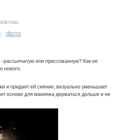
ля глаз.
и
фото
 - рассыпчатую или прессованную? Как ее
о нового.
жи и придает ей сияние, визуально уменьшает
ает основе для макияжа держаться дольше и не