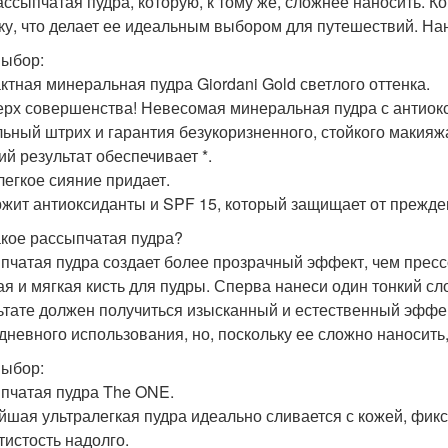
ассыпчатая пудра, которую, к тому же, сложнее наносить. К
ку, что делает ее идеальным выбором для путешествий. Нан
ыбор:
ктная минеральная пудра Giordani Gold светлого оттенка.
ерх совершенства! Невесомая минеральная пудра с антиок
ьный штрих и гарантия безукоризненного, стойкого макияжа
ий результат обеспечивает *.
легкое сияние придает.
жит антиоксиданты и SPF 15, который защищает от прежде
акое рассыпчатая пудра?
пчатая пудра создает более прозрачный эффект, чем пресс
ая и мягкая кисть для пудры. Сперва нанеси один тонкий сло
ьтате должен получиться изысканный и естественный эффе
дневного использования, но, поскольку ее сложно наносить,
ыбор:
пчатая пудра The ONE.
йшая ультралегкая пудра идеально сливается с кожей, фикс
тистость надолго.