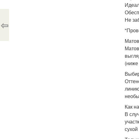
Идеал
Обесп
Не за
⇦
"Пров
Матов
Матов
выгля
(ниже
Выбир
Оттен
линию
необы
Как н
В слу
участ
сухой