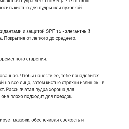
омпактная пудра легко помещается в твою
осить кистью для пудры или пуховкой.
сидантами и защитой SPF 15 - элегантный
. Покрытие от легкого до среднего.
временного старения.
ованная. Чтобы нанести ее, тебе понадобится
й на все лицо, затем кистью стряхни излишек - в
кт. Рассыпчатая пудра хороша для
 она плохо подходит для поездок.
ирует макияж, обеспечивая свежесть и