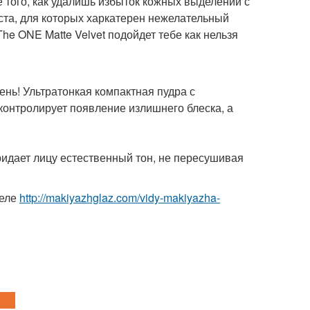
ле того, как удалишь избыток кожных выделений с
еста, для которых харкатерен нежелательный
he ONE Matte Velvet подойдет тебе как нельзя
нь! Ультратонкая компактная пудра с
 контролирует появление излишнего блеска, а
идает лицу естественный тон, не пересушивая
деле
http://makiyazhglaz.com/vidy-makiyazha-