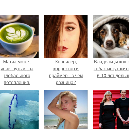
Матча может
Консилер,
Владельцы коше
исчезнуть из-за
корректор и
собак могут жит
глобального
праймер - в чем
6-10 лет дольш
потепления.
разница?