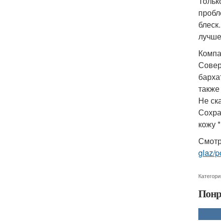
Тольк
пробл
блеск
лучше
Компа
Совер
барха
также
Не ск
Сохра
кожу 
Смотр
glaz/
Категори
Понр