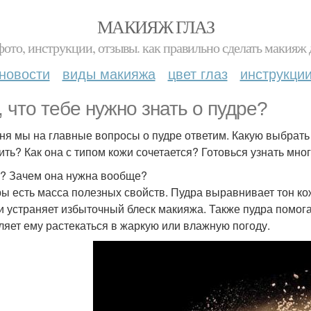
МАКИЯЖ ГЛАЗ
фото, инструкции, отзывы. как правильно сделать макияж д
новости
виды макияжа
цвет глаз
инструкци
, что тебе нужно знать о пудре?
ня мы на главные вопросы о пудре ответим. Какую выбрать
ить? Как она с типом кожи сочетается? Готовься узнать мног
? Зачем она нужна вообще?
ры есть масса полезных свойств. Пудра выравнивает тон ко
и устраняет избыточный блеск макияжа. Также пудра помог
ляет ему растекаться в жаркую или влажную погоду.