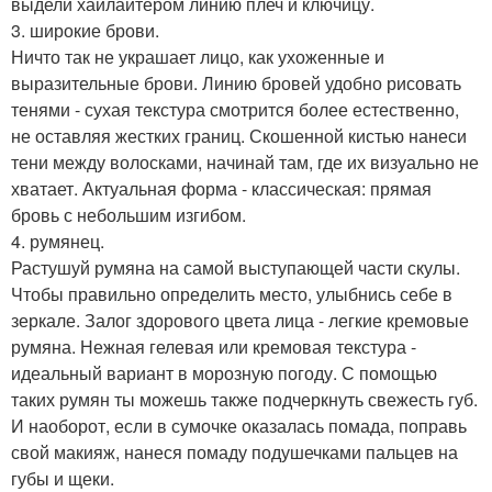
выдели хайлайтером линию плеч и ключицу.
3. широкие брови.
Ничто так не украшает лицо, как ухоженные и
выразительные брови. Линию бровей удобно рисовать
тенями - сухая текстура смотрится более естественно,
не оставляя жестких границ. Скошенной кистью нанеси
тени между волосками, начинай там, где их визуально не
хватает. Актуальная форма - классическая: прямая
бровь с небольшим изгибом.
4. румянец.
Растушуй румяна на самой выступающей части скулы.
Чтобы правильно определить место, улыбнись себе в
зеркале. Залог здорового цвета лица - легкие кремовые
румяна. Нежная гелевая или кремовая текстура -
идеальный вариант в морозную погоду. С помощью
таких румян ты можешь также подчеркнуть свежесть губ.
И наоборот, если в сумочке оказалась помада, поправь
свой макияж, нанеся помаду подушечками пальцев на
губы и щеки.