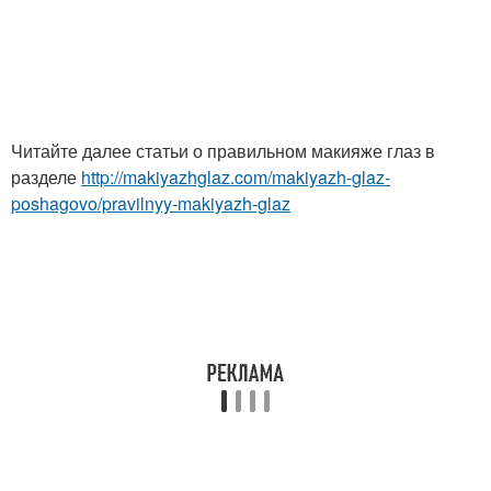
Читайте далее статьи о правильном макияже глаз в
разделе
http://makiyazhglaz.com/makiyazh-glaz-
poshagovo/pravilnyy-makiyazh-glaz