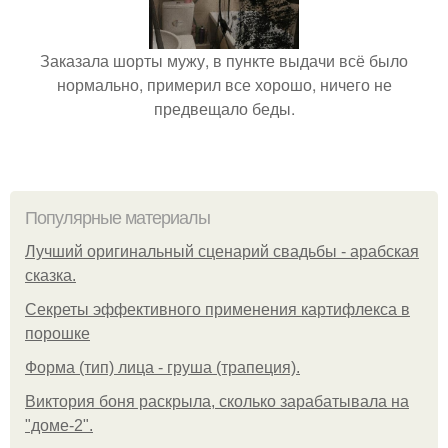
Заказала шорты мужу, в пункте выдачи всё было
нормально, примерил все хорошо, ничего не
предвещало беды.
Популярные материалы
Лучший оригинальный сценарий свадьбы - арабская
сказка.
Секреты эффективного применения картифлекса в
порошке
Форма (тип) лица - груша (трапеция).
Виктория боня раскрыла, сколько зарабатывала на
"доме-2".