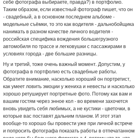
себе фотографа выбираете, правда?) в портфолио.
Таким образом, если известный фотограф пишет, что он
- свадебный, а в основном последнем альбоме -
модельные съёмки, то это как водителя - дальнобойщика
нанимать в разном качестве личного водителя -
российская специфика вождения большегрузного
автомобиля по трассе и легковушки с пассажирами в
условиях города - две большие разницы.
Ну и третий, тоже очень важный момент. Допустим, у
фотографа в портфолио есть свадебные работы.
Обратите внимание, насколько хороший он портретист,
как умеет ловить эмоции у жениха и невесты и насколько
хорошо ретуширует портретные фото. Потому как вам и
вашим гостям через энное кол - во времени захочется
вновь увидеть себя любимых, а не кустики - цветочки, в
которые вас поставят дальним планом. И этот этап
вообще-то хорошо бы провести уже при личной встрече
и попросить фотографа показать работы в отпечатанном
виде хотя бы большого формата а 4. потому что то, что