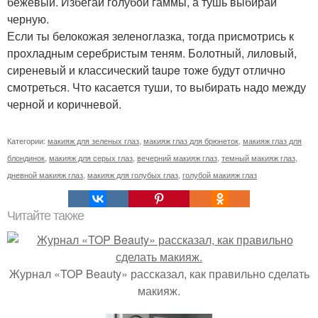
бежевый. Избегай голубой гаммы, а тушь выбирай
черную.
Если ты белокожая зеленоглазка, тогда присмотрись к
прохладным серебристым теням. Болотный, лиловый,
сиреневый и классический taupe тоже будут отлично
смотреться. Что касается туши, то выбирать надо между
черной и коричневой.
Категории:
макияж для зеленых глаз
,
макияж глаз для брюнеток
,
макияж глаз для
блондинок
,
макияж для серых глаз
,
вечерний макияж глаз
,
темный макияж глаз
,
дневной макияж глаз
,
макияж для голубых глаз
,
голубой макияж глаз
Читайте также
Журнал «TOP Beauty» рассказал, как правильно сделать
макияж.