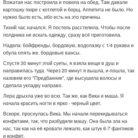
Вожатая нас построила и повела на обед. Там давали
картошку пюре с котлетой и борщ. Аппетита не было. Но
нужно было есть, ибо есть на это причины.
Тихий час начался. Я постель расстелила. Чтобы после
полдника не искать одежду, сразу всё приготовила.
Надела: бойфренды, бордовую, водолазку с 1/4 рукава и
обула опять же, бордовые вансы.
Спустя 30 минут этой суеты, я взяла вещи в душ и
направилась туда. Через 20 минут я вышла, и пошла, так
назовем его "Предбанник", где высушила волосы и
сделала укладку направо.
Лера дрыхла уже во всю. Так же, как Вика и маша. Я
начала красить ногти в ярко - черный цвет.
Вскоре, проснулась Вика. Мы начали перекидываться
конфетами, так, что разбудили машу. Она была зла на
нас, так как на её кровати лежало, как штук 6-7 фантиков
и конфет.