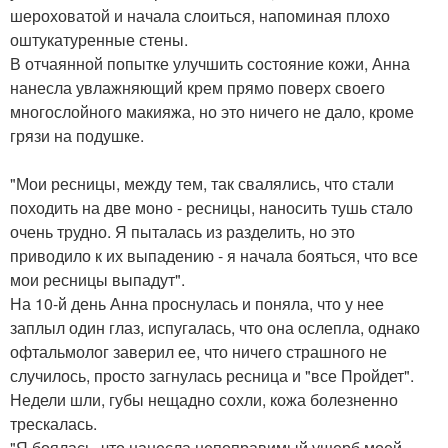
шероховатой и начала слоиться, напоминая плохо
оштукатуренные стены.
В отчаянной попытке улучшить состояние кожи, Анна
нанесла увлажняющий крем прямо поверх своего
многослойного макияжа, но это ничего не дало, кроме
грязи на подушке.
"Мои ресницы, между тем, так свалялись, что стали
походить на две моно - ресницы, наносить тушь стало
очень трудно. Я пыталась из разделить, но это
приводило к их выпадению - я начала бояться, что все
мои ресницы выпадут".
На 10-й день Анна проснулась и поняла, что у нее
заплыл один глаз, испугалась, что она ослепла, однако
офтальмолог заверил ее, что ничего страшного не
случилось, просто загнулась ресница и "все Пройдет".
Недели шли, губы нещадно сохли, кожа болезненно
трескалась.
"Я боялась, что нанесла непоправимый ущерб моей