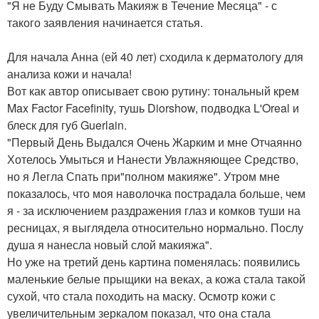
"Я не Буду Смывать Макияж в Течение Месяца" - с
такого заявления начинается статья.
Для начала Анна (ей 40 лет) сходила к дерматологу для
анализа кожи и начала!
Вот как автор описывает свою рутину: тональный крем
Max Factor Facefinity, тушь Diorshow, подводка L'Oreal и
блеск для губ Guerlain.
"Первый День Выдался Очень Жарким и мне Отчаянно
Хотелось Умыться и Нанести Увлажняющее Средство,
но я Легла Спать при"полном макияже". Утром мне
показалось, что моя наволочка пострадала больше, чем
я - за исключением раздражения глаз и комков туши на
ресницах, я выглядела относительно нормально. Послу
душа я нанесла новый слой макияжа".
Но уже на третий день картина поменялась: появились
маленькие белые прыщики на веках, а кожа стала такой
сухой, что стала походить на маску. Осмотр кожи с
увеличительным зеркалом показал, что она стала