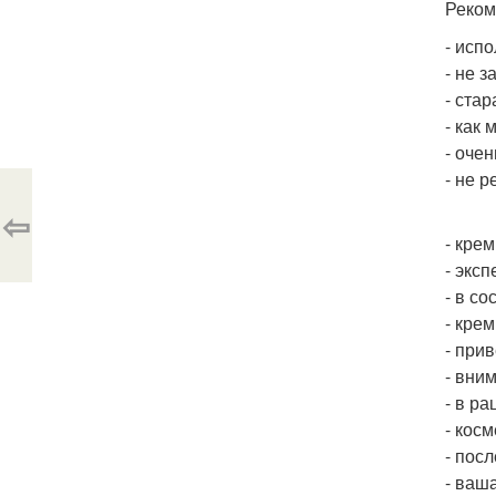
Реком
- исп
- не 
- ста
- как
- оче
- не 
⇦
- крем
- экс
- в с
- кре
- при
- вни
- в р
- кос
- пос
- ваш