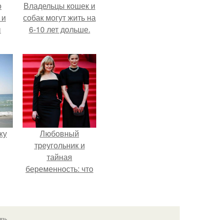
о
Владельцы кошек и
 и
собак могут жить на
ы
6-10 лет дольше.
жу
Любовный
треугольник и
тайная
беременность: что
скрывает
наследница Никиты
Михалкова?
язь