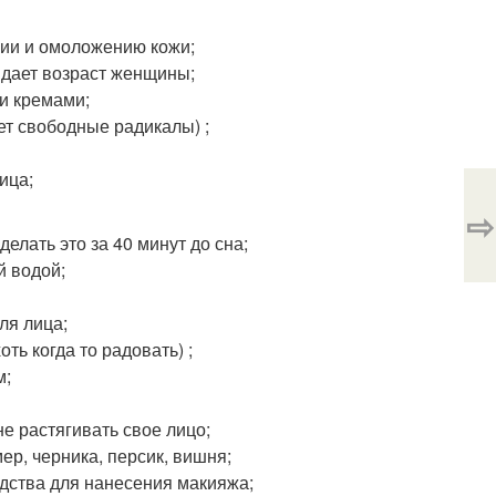
ции и омоложению кожи;
ыдает возраст женщины;
и кремами;
ет свободные радикалы) ;
ица;
⇨
делать это за 40 минут до сна;
й водой;
ля лица;
ть когда то радовать) ;
м;
е растягивать свое лицо;
ер, черника, персик, вишня;
едства для нанесения макияжа;