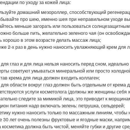
ендации по уходу за кожей лица:
ользуйте домашний мезороллер, способствующий регенера
забывайте про шею, именно шея при неправильном уходе в
райтесь меньше загорать или пользоваться солнцезащитным
 можно больше пить, желательно зеленого чая (он освобожда
нь хорошо в этом возрасте делать массаж лица;
реже 2-х раз в день нужно наносить увлажняющий крем для л
 для глаз и для лица нельзя наносить перед сном, идеально 
перты советуют умываться минеральной или просто холодно
остав крема для лица должен входить коллаген;
м для области вокруг глаз должен быть отдельным от крема д
ветствуются услуги косметолога (должны же женщины себя хо
мательно следите за мимикой лица, это приводит к морщина
ацион питания надо включать зелень: петрушка, сельдерей;
метику нужно наносить только по массажным линиям, чтобы н
ле 30 лет очень полезны фруктовые и ягодные маски, наприм
а косметика должна быть чистой, меняйте губки и другие ср