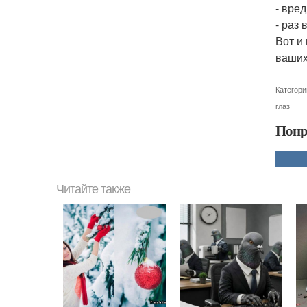
- вре
- раз
Вот и
ваших
Категори
глаз
Понр
Читайте также