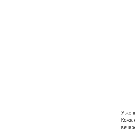
У жен
Кожа 
вечеро