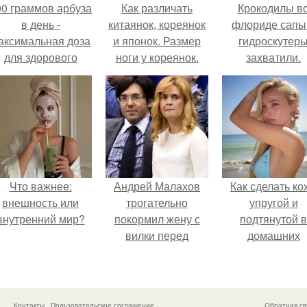
00 граммов арбуза
Как различать
Крокодилы в
в день -
китаянок, кореянок
флориде сапы
аксимальная доза
и японок. Размер
гидроскутер
для здорового
ноги у кореянок.
захватили.
взрослого,
Наглядное
предупредили
пособие. часть 1 -
врачи.
корейцы.
Что важнее:
Андрей Малахов
Как сделать ко
внешность или
трогательно
упругой и
внутренний мир?
покормил жену с
подтянутой в
вилки перед
домашних
камерой, вызвав
условиях?
умиление у
поклонников.
Контакты
Пользовательское соглашение
Обратная св