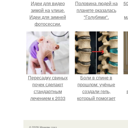
Идеи для видео
Половина людей на
5
зимой на улице.
планете оказалась
Идеи для зимней
"Голубями".
м
фотосессии.
Настала зима и
выпал снежок,
погода прекрасная.
Пересадку свиных
Боли в спине в
почек сделают
прошлом: учёные
стандартным
создали гель,
лечением к 2033
который помогает
году в Японии.
восстанавливать
межпозвоночные
диски.
© 2026 Макияж глаз