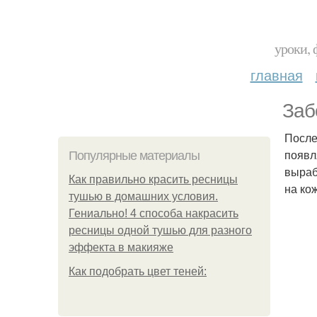
уроки, 
главная
Заб
После
появл
Популярные материалы
выраб
Как правильно красить ресницы
на ко
тушью в домашних условия.
Гениально! 4 способа накрасить
ресницы одной тушью для разного
эффекта в макияже
Как подобрать цвет теней: