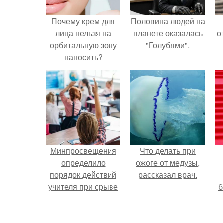
Почему крем для
Половина людей на
лица нельзя на
планете оказалась
о
орбитальную зону
"Голубями".
наносить?
Минпросвещения
Что делать при
определило
ожоге от медузы,
порядок действий
рассказал врач.
учителя при срыве
б
урока.
н