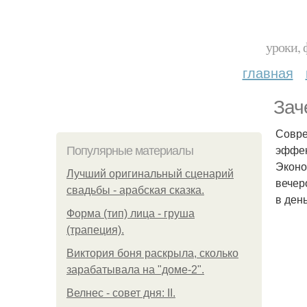
уроки, 
главная
Зач
Совре
эффек
Популярные материалы
Эконо
Лучший оригинальный сценарий
вечер
свадьбы - арабская сказка.
в ден
Форма (тип) лица - груша
(трапеция).
Виктория боня раскрыла, сколько
зарабатывала на "доме-2".
Велнес - совет дня: II.