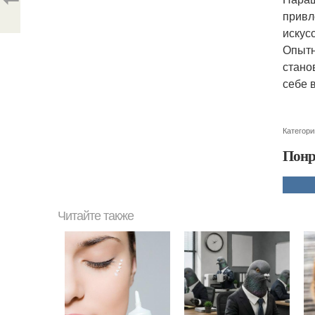
привл
искус
Опытн
стано
себе 
Категори
Понр
Читайте также