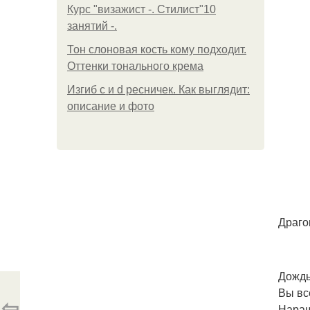
Курс "визажист -. Стилист"10
занятий -.
Тон слоновая кость кому подходит.
Оттенки тонального крема
Изгиб c и d ресничек. Как выглядит:
описание и фото
Драго
Дождь
Вы вс
⇦
Наращ