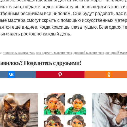
екательно, но даже водостойкая тушь не выдержит агресси
ственным ресничкам всё нипочём. Они будут радовать вас в
ые мастера смогут скрыть с помощью искусственных мате
вятся ещё виднее, когда красишь глаза тушью. Благодаря 
выглядеть роскошно каждый день.
и:
техника макияжа глаз
,
как сделать макияж глаз
,
дневной макияж глаз
,
вечерний маки
авилось? Поделитесь с друзьями!