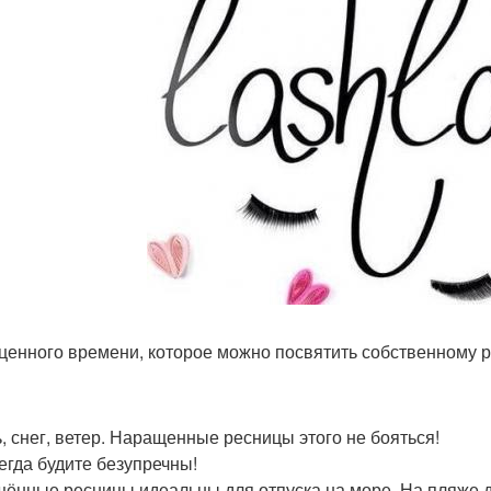
ценного времени, которое можно посвятить собственному р
, снег, ветер. Наращенные ресницы этого не бояться!
егда будите безупречны!
ённые ресницы идеальны для отпуска на море. На пляже 