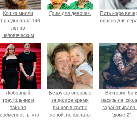
Кошка милли
Грим для девочек.
Пить кофе вече
тпраздновала 146
опасно для серд
лет по
человеческим
Меркам и
претендует на
звание самой
старой в мире.
Любовный
Безруков впервые
Виктория бон
треугольник и
за долгое время
раскрыла, скол
тайная
вышел в свет с
зарабатывала 
еременность: что
женой, но фанаты
"доме-2".
скрывает
не оценили
аследница Никиты
скромную красоту
Михалкова?
Анны: "какая она