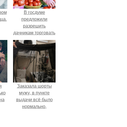
ром
В госдуме
ца.
предложили
разрешить
дачникам торговать
своей
сельхозпродукцией
в людных местах.
я
Заказала шорты
ько
мужу, в пункте
на
выдачи всё было
нормально,
примерил все
хорошо, ничего не
предвещало беды.