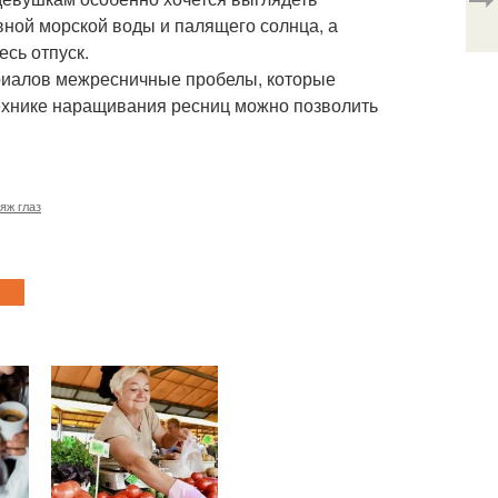
вной морской воды и палящего солнца, а
есь отпуск.
риалов межресничные пробелы, которые
технике наращивания ресниц можно позволить
яж глаз