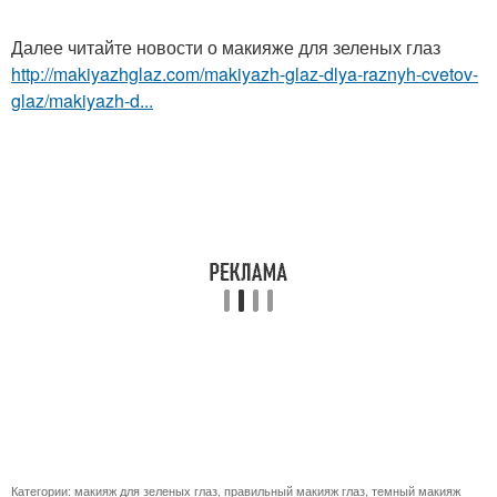
Далее читайте новости о макияже для зеленых глаз
http://makiyazhglaz.com/makiyazh-glaz-dlya-raznyh-cvetov-
glaz/makiyazh-d...
Категории:
макияж для зеленых глаз
,
правильный макияж глаз
,
темный макияж